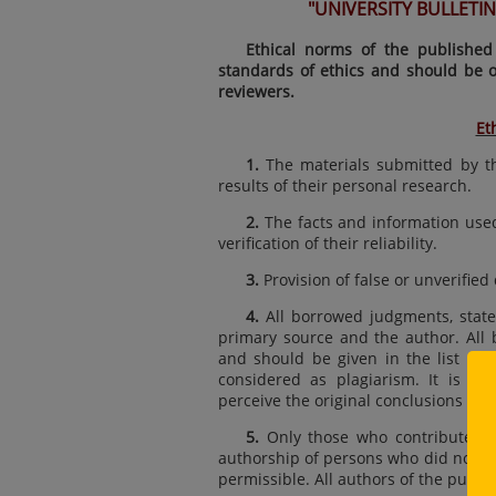
"UNIVERSITY BULLETIN"
Ethical norms of the published
standards of ethics and should be ob
reviewers.
Et
1.
The materials submitted by th
results of their personal research.
2.
The facts and information use
verification of their reliability.
3.
Provision of false or unverified
4.
All borrowed judgments, state
primary source and the author. All 
and should be given in the list of us
considered as plagiarism. It is not
perceive the original conclusions and
5.
Only those who contributed to
authorship of persons who did not take
permissible. All authors of the publica