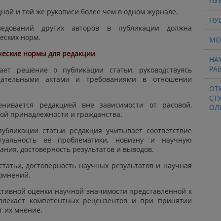
ПУ
дной и той же рукописи более чем в одном журнале.
ПУ
ледований других авторов в публикации должна
еских норм.
МО
ческие нормы для редакции
НА
РА
ает решение о публикации статьи, руководствуясь
дательными актами и требованиями в отношении
ОТ
СТ
енивается редакцией вне зависимости от расовой,
ОЛ
ной принадлежности и гражданства.
убликации статьи редакция учитывает соответствие
туальность её проблематики, новизну и научную
ания, достоверность результатов и выводов.
татьи, достоверность научных результатов и научная
омнений.
ктивной оценки научной значимости представленной к
влекает компетентных рецензентов и при принятии
 их мнение.