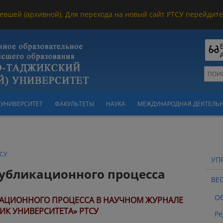
евшей (архивной). Для перехода на новый сайт РТСУ перейдите 
УНИВЕРСИТЕТ
ФАКУЛЬТЕТЫ
НАУКА
МЕЖДУНАРОДНАЯ ДЕЯТЕЛЬ
ТСУ
УП
убликационного процесса
ВЕ
О
АЦИОННОГО ПРОЦЕССА В НАУЧНОМ ЖУРНАЛЕ
ИК УНИВЕРСИТЕТА» РТСУ
Ре