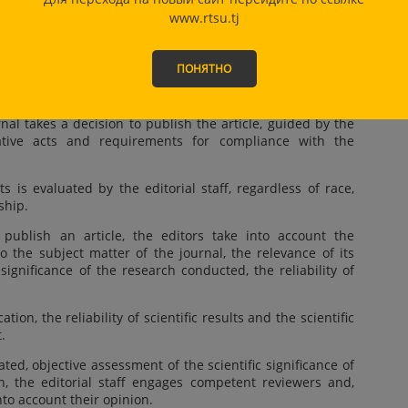
e same manuscript in more than one journal.
www.rtsu.tj
arch of other authors in publications should be expressed
rds.
ПОНЯТНО
standards for the editorial board
nal takes a decision to publish the article, guided by the
lative acts and requirements for compliance with the
 is evaluated by the editorial staff, regardless of race,
ship.
blish an article, the editors take into account the
 the subject matter of the journal, the relevance of its
significance of the research conducted, the reliability of
tion, the reliability of scientific results and the scientific
.
ted, objective assessment of the scientific significance of
on, the editorial staff engages competent reviewers and,
nto account their opinion.