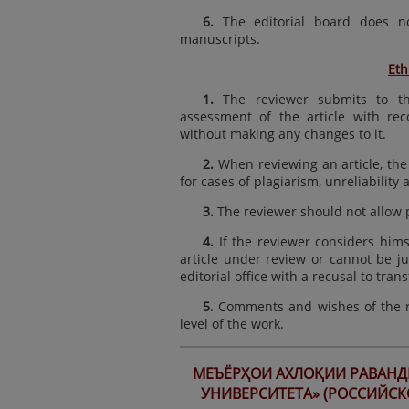
6.
The editorial board does no
manuscripts.
Eth
1.
The reviewer submits to the 
assessment of the article with rec
without making any changes to it.
2.
When reviewing an article, the 
for cases of plagiarism, unreliability 
3.
The reviewer should not allow pe
4.
If the reviewer considers hims
article under review or cannot be j
editorial office with a recusal to tra
5
. Comments and wishes of the r
level of the work.
МЕЪЁРҲОИ АХЛОҚИИ РАВАН
УНИВЕРСИТЕТА»
(РОССИЙСК