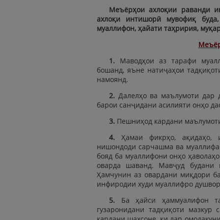
Меъёрҳои ахлоқии раванди и
ахлоқи интишорӣ мувофиқ буда,
муаллифон, ҳайати таҳририя, муқа
Меъёр
1.
Маводҳои аз тарафи муал
бошанд, яъне натиҷаҳои тадқиқот
намоянд.
2.
Далелҳо ва маълумоти дар 
барои санҷидани асилияти онҳо да
3.
Пешниҳод кардани маълумоти
4.
Ҳамаи фикрҳо, ақидаҳо, 
нишондоди сарчашма ва муаллифа
бояд ба муаллифони онҳо ҳаволаҳ
оварда шаванд. Мавҷуд будани 
Ҳамчунин аз овардани миқдори ба
инфиродии худи муаллифро душвор 
5.
Ба ҳайси ҳаммуалифон т
гузаронидани тадқиқоти мазкур 
кардани шахсоне, ки дар омодакун