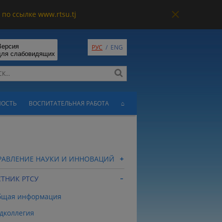
по ссылке www.rtsu.tj
Версия
РУС
/
ENG
для слабовидящих
НОСТЬ
ВОСПИТАТЕЛЬНАЯ РАБОТА
⌂
РАВЛЕНИЕ НАУКИ И ИННОВАЦИЙ
СТНИК РТСУ
бщая информация
дколлегия