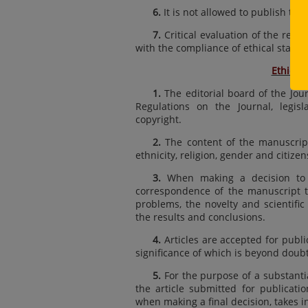
6.
It is not allowed to publish th
7.
Critical evaluation of the rese
with the compliance of ethical standa
Ethical 
1.
The editorial board of the Jour
Regulations on the Journal, legis
copyright.
2.
The content of the manuscripts
ethnicity, religion, gender and citizen
3.
When making a decision to pu
correspondence of the manuscript to
problems, the novelty and scientific 
the results and conclusions.
4.
Articles are accepted for publica
significance of which is beyond doubt
5.
For the purpose of a substantia
the article submitted for publicati
when making a final decision, takes i