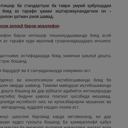
нтишор ба стандартҳои ба таври умумӣ қабулшудаи
 бояд аз тарафи ҳамаи иштироккунандагони он –
рризон ҳатман риоя шавад.
ҳои ахлоқ
ӣ
барои
муаллифон
лифон барои интишор пешниҳодшаванда бояд аслӣ
и аз тарафи худи муаллиф гузаронидашударо инъикос
дастнавис истифодашуда бояд заминаи ҳақиқӣ дошта,
страс бошанд.
 бардурӯғ ва ё санҷиданашуда номумкин аст.
идеяҳо ва консепсияҳои иқтибосшаванда бояд бо
шон оварда шаванд. Тамоми маводҳои иқтибошаванда
о дошта бошанд ва дар рӯйхати адабиёти интишоршуда
иқтибос бидуни ҳавола плагиат ҳисобида мешавад.
рзиёди иқтибосот низ, ки хулосабарории мушаххас ва
мегардонад, худдорӣ кардан лозим аст.
анҳо шахсоне баромад карда метавонанд, ки дар
саҳми худро гузошта бошанд. Ба ҳаммуаллифӣ қабул
ии мақола ба интишор иштирок накарданд, иҷозат дода