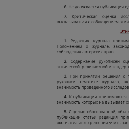
6.
Не допускается публикация о
7.
Критическая оценка исс
высказываться с соблюдением этич
Эти
1.
Редакция журнала приним
Положением о журнале, законо
соблюдения авторских прав.
2.
Содержание рукописей оц
этнической, религиозной и гендер
3.
При принятии решения о п
рукописи тематике журнала, ак
значимость проведенного исследов
4.
К публикации принимаются с
значимость которых не вызывает с
5.
С целью обоснованной, объе
публикации статьи редакция при
окончательного решения учитывает