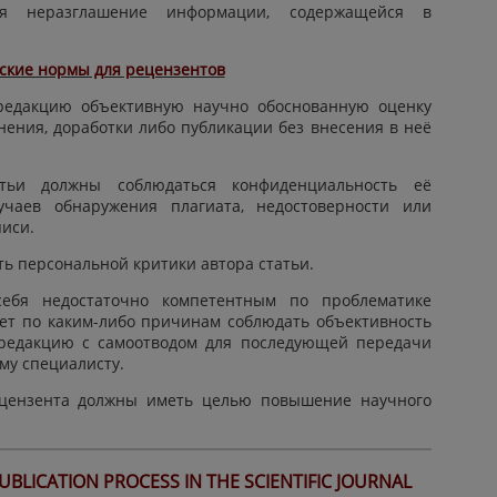
тся неразглашение информации, содержащейся в
ские нормы для рецензентов
 редакцию объективную научно обоснованную оценку
нения, доработки либо публикации без внесения в неё
тьи должны соблюдаться конфиденциальность её
учаев обнаружения плагиата, недостоверности или
иси.
ть персональной критики автора статьи.
себя недостаточно компетентным по проблематике
ет по каким-либо причинам соблюдать объективность
 редакцию с самоотводом для последующей передачи
му специалисту.
цензента должны иметь целью повышение научного
BLICATION PROCESS IN THE SCIENTIFIC JOURNAL