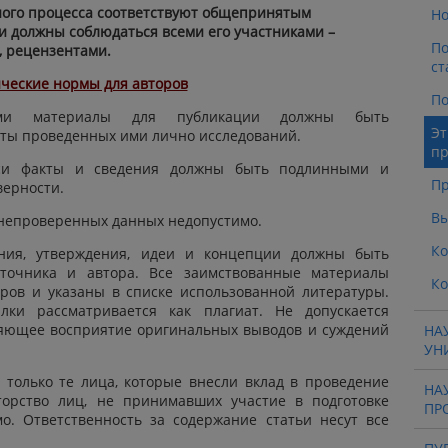
ого процесса соответствуют общепринятым
Но
и должны соблюдаться всеми его участниками –
По
, рецензентами.
ст
ческие нормы для авторов
По
рами материалы для публикации должны быть
Эт
аты проведенных ими лично исследований.
пр
иси факты и сведения должны быть подлинными и
Пр
верности.
Вы
непроверенных данных недопустимо.
Ко
ния, утверждения, идеи и концепции должны быть
точника и автора. Все заимствованные материалы
Ко
ров и указаны в списке использованной литературы.
лки рассматривается как плагиат. Не допускается
няющее восприятие оригинальных выводов и суждений
НА
УН
 только те лица, которые внесли вклад в проведение
НА
торство лиц, не принимавших участие в подготовке
ПР
мо. Ответственность за содержание статьи несут все