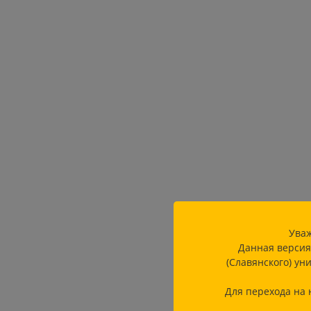
Уваж
Данная версия
(Славянского) ун
Для перехода на 