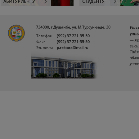
АБИТУРИЕНТУ
СТУДЕНТУ
734000, г.Душанбе, ул. М.Турсун-заде, 30
Росс
унив
Телефон
(992) 37 221-35-50
— яв
Факс
(992) 37 221-35-50
высш
Эл. почта
p.rektora@mail.ru
Тадж
обла
унив