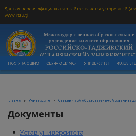
Данная версия официального сайта является устаревшей (ар
www.rtsu.tj
ПОСТУПАЮЩИМ
ОБУЧАЮЩИМСЯ
УНИВЕРСИТЕТ
ФАКУЛЬТ
Главная
Университет
Сведения об образовательной организац
Документы
Устав университета