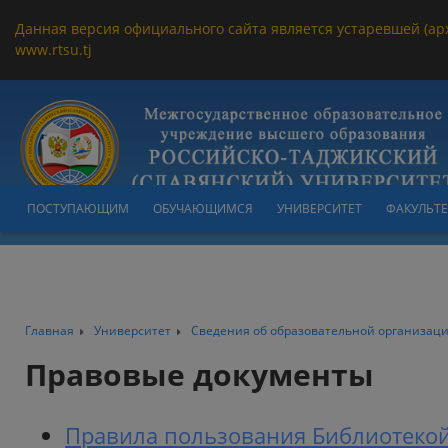
Данная версия официального сайта является устаревшей (ар
www.rtsu.tj
ПОСТУПАЮЩИМ
ОБУЧАЮЩИМСЯ
УНИВЕРСИТЕТ
ФАКУЛЬТ
Главная
Университет
Сведения об образовательной организац
Правовые документы
Правила пользования Библиотеко