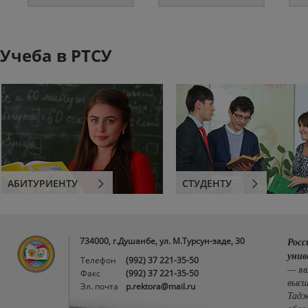
Учеба в РТСУ
АБИТУРИЕНТУ
СТУДЕНТУ
734000, г.Душанбе, ул. М.Турсун-заде, 30
Росс
унив
Телефон
(992) 37 221-35-50
— яв
Факс
(992) 37 221-35-50
высш
Эл. почта
p.rektora@mail.ru
Тадж