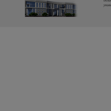
обла
унив