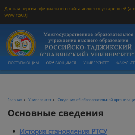
Данная версия официального сайта является устаревшей (ар
www.rtsu.tj
ПОСТУПАЮЩИМ
ОБУЧАЮЩИМСЯ
УНИВЕРСИТЕТ
ФАКУЛЬТ
Главная
Университет
Сведения об образовательной организац
Основные сведения
История становления РТСУ