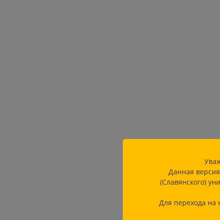
Уваж
Данная версия
(Славянского) ун
Для перехода на 