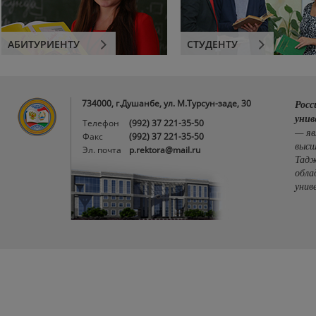
АБИТУРИЕНТУ
СТУДЕНТУ
734000, г.Душанбе, ул. М.Турсун-заде, 30
Росс
унив
Телефон
(992) 37 221-35-50
— яв
Факс
(992) 37 221-35-50
высш
Эл. почта
p.rektora@mail.ru
Тадж
обла
унив