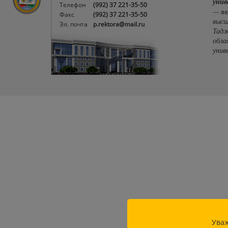
унив
Телефон
(992) 37 221-35-50
— яв
Факс
(992) 37 221-35-50
высш
Эл. почта
p.rektora@mail.ru
Тадж
обла
унив
Уваж