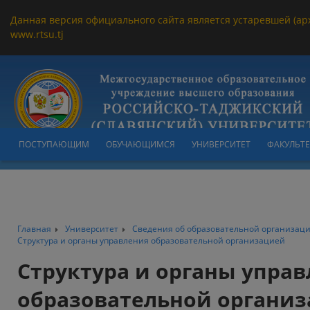
Данная версия официального сайта является устаревшей (ар
www.rtsu.tj
ПОСТУПАЮЩИМ
ОБУЧАЮЩИМСЯ
УНИВЕРСИТЕТ
ФАКУЛЬТ
Главная
Университет
Сведения об образовательной организац
Структура и органы управления образовательной организацией
Структура и органы упра
образовательной органи