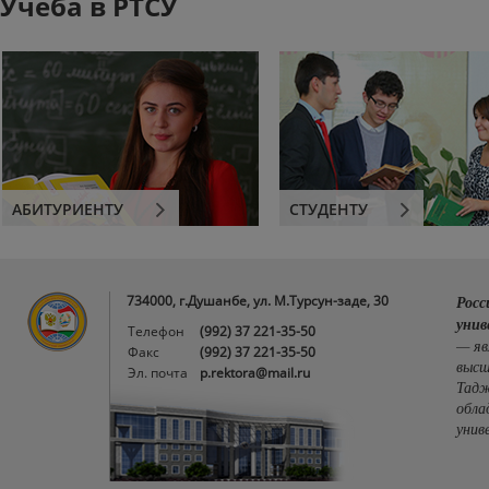
Учеба в РТСУ
АБИТУРИЕНТУ
СТУДЕНТУ
734000, г.Душанбе, ул. М.Турсун-заде, 30
Росс
унив
Телефон
(992) 37 221-35-50
— яв
Факс
(992) 37 221-35-50
высш
Эл. почта
p.rektora@mail.ru
Тадж
обла
унив