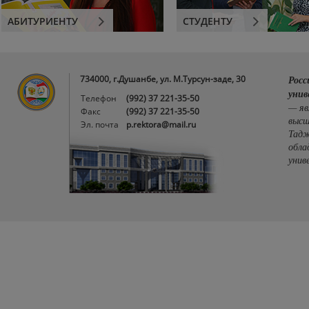
АБИТУРИЕНТУ
СТУДЕНТУ
734000, г.Душанбе, ул. М.Турсун-заде, 30
Росс
унив
Телефон
(992) 37 221-35-50
— яв
Факс
(992) 37 221-35-50
высш
Эл. почта
p.rektora@mail.ru
Тадж
обла
унив