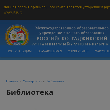
Данная версия официального сайта является устаревшей (ар
www.rtsu.tj
ПОСТУПАЮЩИМ
ОБУЧАЮЩИМСЯ
УНИВЕРСИТЕТ
ФАКУЛЬТ
Главная
Университет
Библиотека
Библиотека