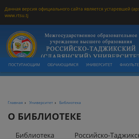
Данная версия официального сайта является устаревшей (ар
www.rtsu.tj
ПОСТУПАЮЩИМ
ОБУЧАЮЩИМСЯ
УНИВЕРСИТЕТ
ФАКУЛЬТ
Главная
Университет
Библиотека
О БИБЛИОТЕКЕ
Библиотека Российско-Таджикск