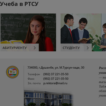
Учеба в РТСУ
АБИТУРИЕНТУ
СТУДЕНТУ
734000, г.Душанбе, ул. М.Турсун-заде, 30
Росс
унив
Телефон
(992) 37 221-35-50
— яв
Факс
(992) 37 221-35-50
высш
Эл. почта
p.rektora@mail.ru
Тадж
обла
унив