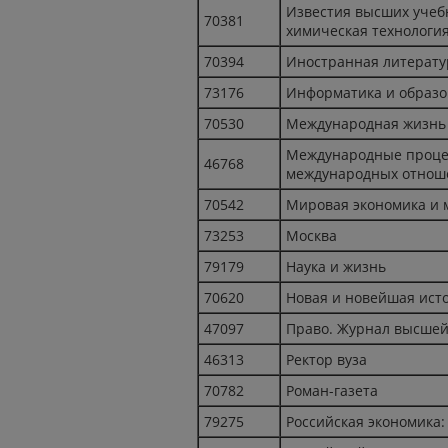
Известия высших учеб
70381
химическая технологи
70394
Иностранная литерату
73176
Информатика и образ
70530
Международная жизнь
Международные процес
46768
международных отнош
70542
Мировая экономика и
73253
Москва
79179
Наука и жизнь
70620
Новая и новейшая ист
47097
Право. Журнал высшей
46313
Ректор вуза
70782
Роман-газета
79275
Российская экономика: