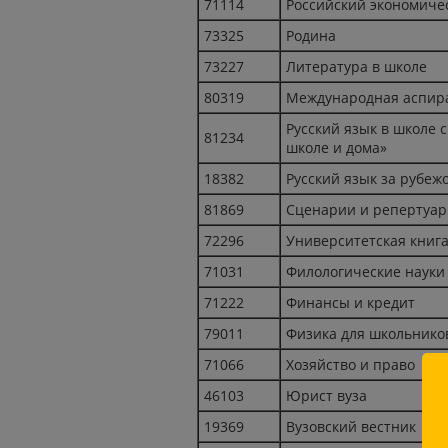
71114
Российский экономиче
73325
Родина
73227
Литература в школе
80319
Международная аспира
Русский язык в школе 
81234
школе и дома»
18382
Русский язык за рубеж
81869
Сценарии и репертуар
72296
Университетская книг
71031
Филологические науки
71222
Финансы и кредит
79011
Физика для школьнико
71066
Хозяйство и право
46103
Юрист вуза
19369
Вузовский вестник