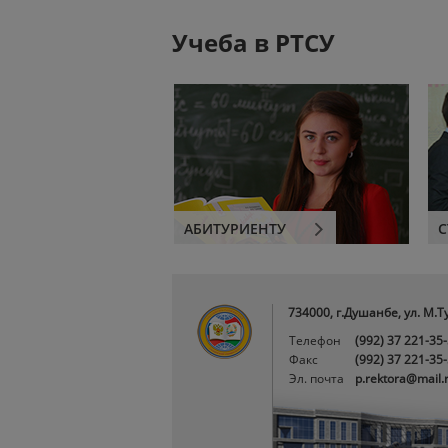
Учеба в РТСУ
АБИТУРИЕНТУ
С
734000, г.Душанбе, ул. М.Т
Телефон
(992) 37 221-35
Факс
(992) 37 221-35
Эл. почта
p.rektora@mail.