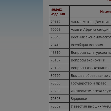
индекс
Наиме
издания
70117
Альма Матер (Вестник
70009
Азия и Африка сегодня
70040
Вестник экономическо
79416
Всеобщая история
46310
Вопросы культурологи
70157
Вопросы экономики
70158
Вопросы языкознания
80790
Высшее образование с
70866
Государство и право
20236
Дипломатическая служ
70328
Здоровье
70369
Известия высших учеб