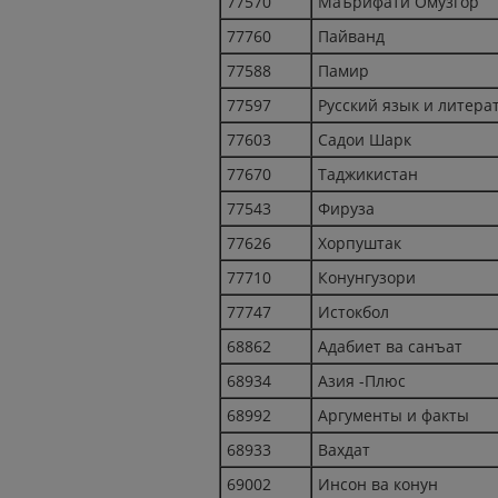
77570
Маърифати Омузгор
77760
Пайванд
77588
Памир
77597
Русский язык и литера
77603
Садои Шарк
77670
Таджикистан
77543
Фируза
77626
Хорпуштак
77710
Конунгузори
77747
Истокбол
68862
Адабиет ва санъат
68934
Азия -Плюс
68992
Аргументы и факты
68933
Вахдат
69002
Инсон ва конун