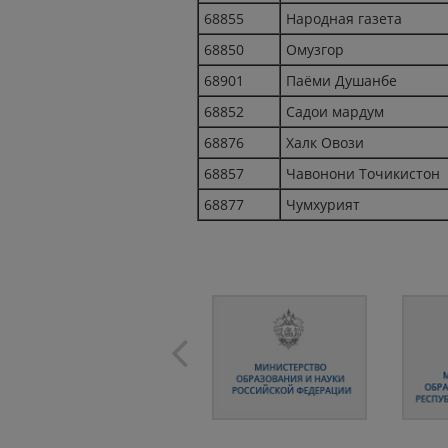
68855
Народная газета
68850
Омузгор
68901
Паёми Душанбе
68852
Садои мардум
68876
Халк Овози
68857
Чавонони Точикистон
68877
Чумхурият