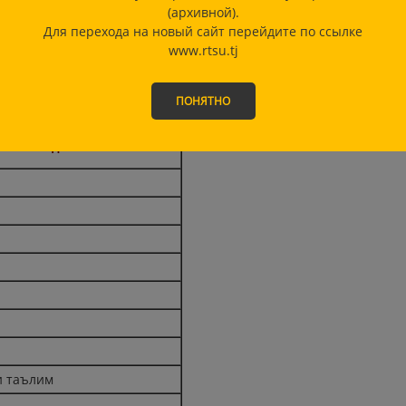
2
(архивной).
Для перехода на новый сайт перейдите по ссылке
1
www.rtsu.tj
1
ериодические издания РТ
ПОНЯТНО
ание издания
и таълим