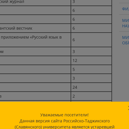
ский журнал
3
ФИ
6
6
МИ
НА
нтский вестник
6
с приложением «Русский язык в
МИ
6
ОБ
ом
3
12
а
5
3
24
в
2
6
6
Уважаемые посетители!
Данная версия сайта Российско-Таджикского
12
(Славянского) университета является устаревшей