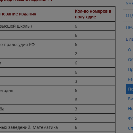
УЧ
Кол-во номеров в
нование издания
ОТ
полугодие
 высшей школы)
6
ПР
6
БИ
го правосудия РФ
6
О
2
О
и
6
Пр
6
Ре
3
По
егодня
6
Ви
6
Но
ба
3
5
Фо
ных заведений. Математика
6
Сп