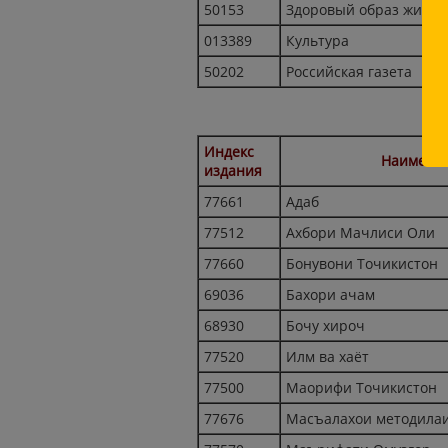
50153
Здоровый образ жизни
013389
Культура
50202
Российская газета
П
Индекс
Наименов
издания
77661
Адаб
77512
Ахбори Мачлиси Оли
77660
Бонувони Точикистон
69036
Бахори ачам
68930
Бочу хироч
77520
Илм ва хаёт
77500
Маорифи Точикистон
77676
Масъалахои методила