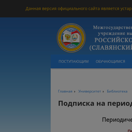
Данная версия официального сайта является устар
ПОСТУПАЮЩИМ
ОБУЧАЮЩИМСЯ
Главная
Университет
Библиотека
Подписка на перио
Периодиче
П