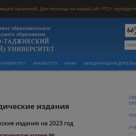
евшей (архивной). Для перехода на новый сайт РТСУ перейдите 
УНИВЕРСИТЕТ
ФАКУЛЬТЕТЫ
НАУКА
МЕЖДУНАРОДНАЯ ДЕЯТЕЛЬ
СВ
ОР
дические издания
РЕ
ские издания на 2023 год
УЧ
ериодические издания РФ