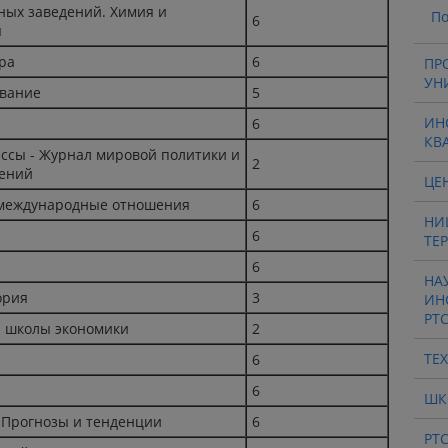
ных заведений. Химия и
По
6
я
ра
6
ПР
УН
ование
5
ИН
6
КВ
сы - Журнал мировой политики и
2
ений
ЦЕ
 международные отношения
6
НИ
6
ТЕ
6
НА
ория
3
ИН
РТ
 школы экономики
2
ТЕ
6
6
ШК
 Прогнозы и тенденции
6
РТ