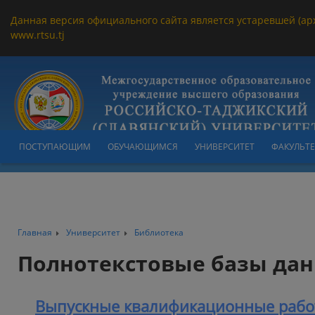
Данная версия официального сайта является устаревшей (ар
www.rtsu.tj
ПОСТУПАЮЩИМ
ОБУЧАЮЩИМСЯ
УНИВЕРСИТЕТ
ФАКУЛЬТ
Главная
Университет
Библиотека
Полнотекстовые базы да
Выпускные квалификационные работ