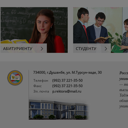
АБИТУРИЕНТУ
СТУДЕНТУ
734000, г.Душанбе, ул. М.Турсун-заде, 30
Росс
унив
Телефон
(992) 37 221-35-50
— яв
Факс
(992) 37 221-35-50
высш
Эл. почта
p.rektora@mail.ru
Тадж
обла
унив