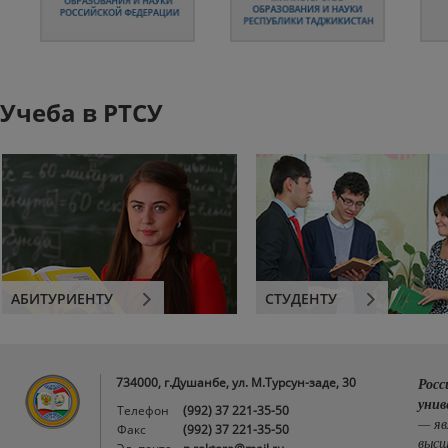
Учеба в РТСУ
АБИТУРИЕНТУ
СТУДЕНТУ
734000, г.Душанбе, ул. М.Турсун-заде, 30
Росс
унив
Телефон
(992) 37 221-35-50
— яв
Факс
(992) 37 221-35-50
высш