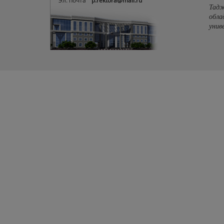
Эл. почта
p.rektora@mail.ru
Тадж
обла
унив