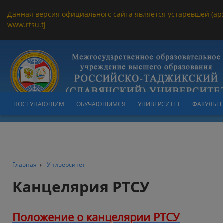
Данная версия официального сайта является устаревшей (ар
www.rtsu.tj
ПОСТУПАЮЩИМ
ОБУЧАЮЩИМСЯ
УНИВЕРСИТЕТ
ФАКУЛЬТ
Главная
Университет
Канцелярия РТСУ
Положение о канцелярии РТСУ