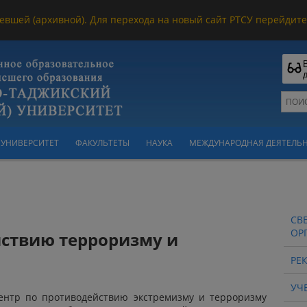
евшей (архивной). Для перехода на новый сайт РТСУ перейдите 
УНИВЕРСИТЕТ
ФАКУЛЬТЕТЫ
НАУКА
МЕЖДУНАРОДНАЯ ДЕЯТЕЛЬ
СВ
ОР
ствию терроризму и
РЕ
УЧ
центр по противодействию экстремизму и терроризму