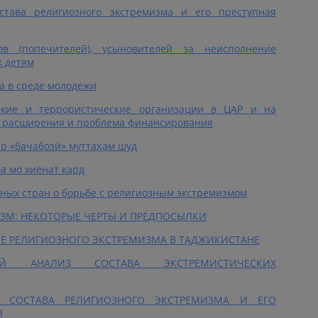
става религиозного экстремизма и его преступная
нов (попечителей), усыновителей за неисполнение
к детям
а в среде молодежи
тские и террористические организации в ЦАР и на
и расширения и проблема финансирования
р «бачабозӣ» муттаҳам шуд
а мо хиёнат кард
ных стран о борьбе с религиозным экстремизмом
ЗМ: НЕКОТОРЫЕ ЧЕРТЫ И ПРЕДПОСЫЛКИ
Е РЕЛИГИОЗНОГО ЭКСТРЕМИЗМА В ТАДЖИКИСТАНЕ
ОВОЙ АНАЛИЗ СОСТАВА ЭКСТРЕМИСТИЧЕСКИХ
 СОСТАВА РЕЛИГИОЗНОГО ЭКСТРЕМИЗМА И ЕГО
Я