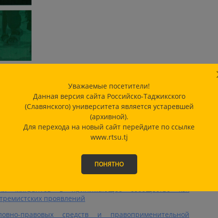
Уважаемые посетители!
а и терроризма в молодежной среде
Данная версия сайта Российско-Таджикского
(Славянского) университета является устаревшей
(архивной).
ных стран о борьбе с религиозным экстремизмом
Для перехода на новый сайт перейдите по ссылке
www.rtsu.tj
ые аспекты формирования стратегии борьбы с
кстремизмом
анизм противодействия религиозному экстремизму
ПОНЯТНО
) в Республике Таджикистан
ция мигрантов в принимающее сообщество как
стремистских проявлений
ловно-правовых средств и правоприменительной