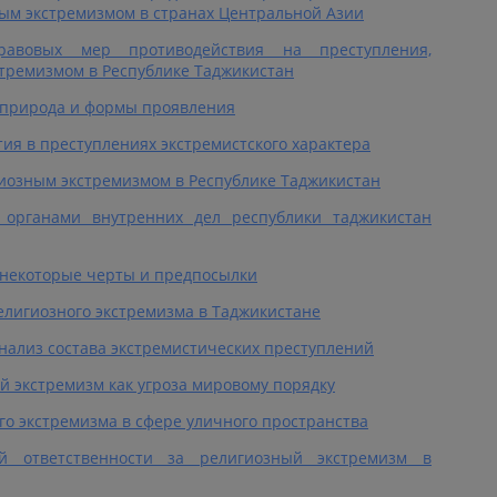
ым экстремизмом в странах Центральной Азии
правовых мер противодействия на преступления,
тремизмом в Республике Таджикистан
 природа и формы проявления
ия в преступлениях экстремистского характера
иозным экстремизмом в Республике Таджикистан
 органами внутренних дел республики таджикистан
 некоторые черты и предпосылки
елигиозного экстремизма в Таджикистане
нализ состава экстремистических преступлений
 экстремизм как угроза мировому порядку
о экстремизма в сфере уличного пространства
й ответственности за религиозный экстремизм в