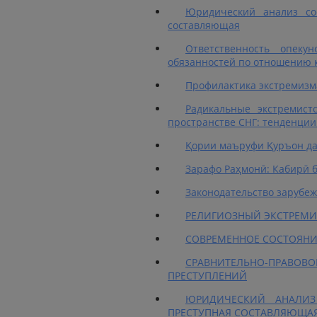
Юридический анализ со
составляющая
Ответственность опеку
обязанностей по отношению 
Профилактика экстремизм
Радикальные экстремис
пространстве СНГ: тенденци
Қории маъруфи Қуръон да
Зарафо Раҳмонӣ: Кабирӣ б
Законодательство зарубеж
РЕЛИГИОЗНЫЙ ЭКСТРЕМИ
СОВРЕМЕННОЕ СОСТОЯНИ
СРАВНИТЕЛЬНО-ПРАВ
ПРЕСТУПЛЕНИЙ
ЮРИДИЧЕСКИЙ АНАЛИЗ
ПРЕСТУПНАЯ СОСТАВЛЯЮЩА