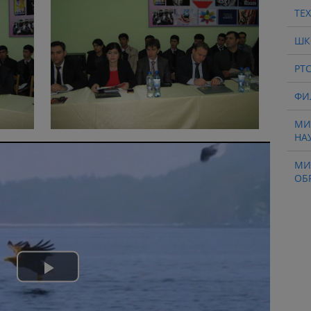
ТЕ
ШК
РТ
ФИ
МИ
НА
МИ
ОБ
Play