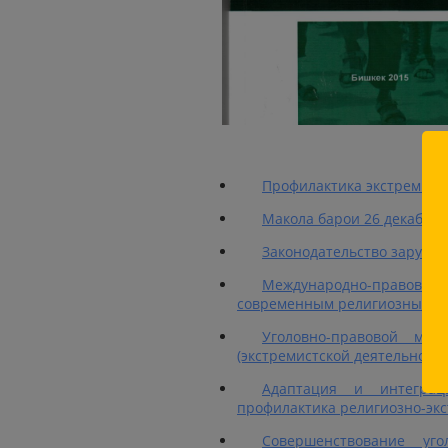
Профилактика экстремизм
Макола барои 26 декабр
Законодательство зарубеж
Международно-правов
современным религиозным э
Уголовно-правовой мех
(экстремистской деятельности
Адаптация и интегра
профилактика религиозно-эк
Совершенствование уго