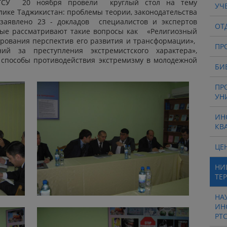
РТСУ 20 ноября провели круглый стол на тему
УЧ
лике Таджикистан: проблемы теории, законодательства
заявлено 23 - докладов специалистов и экспертов
ОТ
ые рассматривают такие вопросы как «Религиозный
ирования перспектив его развития и трансформации»,
ПР
ий за преступления экстремистского характера»,
 способы противодействия экстремизму в молодежной
БИ
ПР
УН
ИН
КВ
ЦЕ
НИ
ТЕ
НА
ИН
РТ