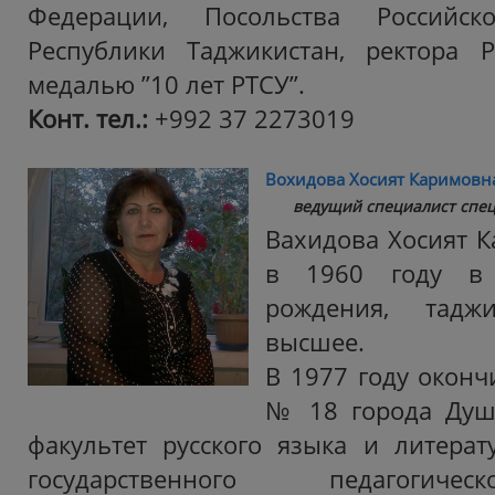
Федерации, Посольства Российс
Республики Таджикистан, ректора
медалью ”10 лет РТСУ”.
Конт. тел.:
+992 37 2273019
Вохидова Хосият Каримовн
ведущий специалист спе
Вахидова Хосият К
в 1960 году в 
рождения, таджи
высшее.
В 1977 году окон
№ 18 города Душа
факультет русского языка и литера
государственного педагогиче