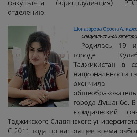
факультета (юриспруденция) Р
отделению.
Шоназарова Ороста Алидж
Специалист 2-ой категори
Родилась 19 
городе Куля
Таджикистан в с
национальности та
окончил
общеобразовате
города Душанбе. В
юридический фак
Таджикского Славянского университета
С 2011 года по настоящее время рабо