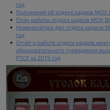
год
Положение об отделе кадров МОУ 
План работы отдела кадров МОУ ВО
Номенклатура дел отдела кадров 
год
Отчёт о работе отдела кадров меж
образовательного учреждения выс
РТСУ за 2019 год