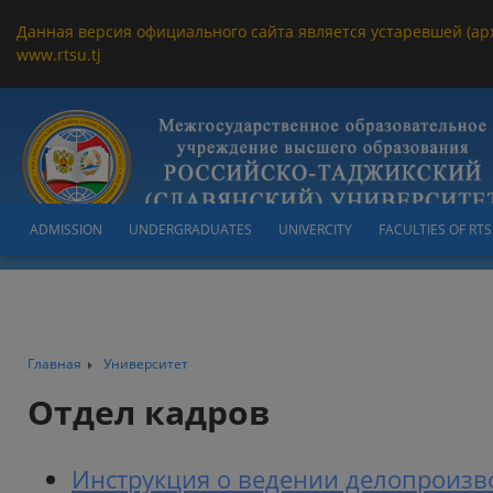
Данная версия официального сайта является устаревшей (ар
www.rtsu.tj
ADMISSION
UNDERGRADUATES
UNIVERCITY
FACULTIES OF RT
Главная
Университет
Отдел кадров
Инструкция о ведении делопроизв