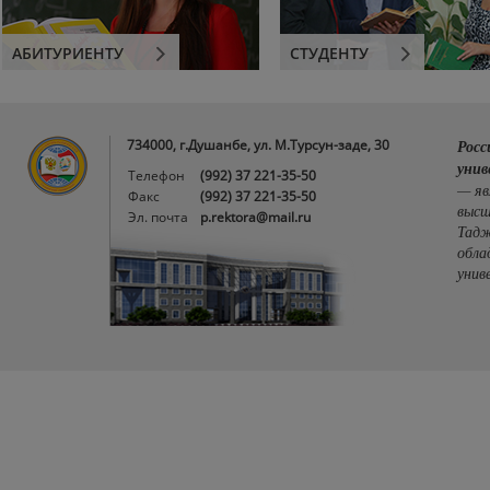
АБИТУРИЕНТУ
СТУДЕНТУ
734000, г.Душанбе, ул. М.Турсун-заде, 30
Росс
унив
Телефон
(992) 37 221-35-50
— яв
Факс
(992) 37 221-35-50
высш
Эл. почта
p.rektora@mail.ru
Тадж
обла
унив