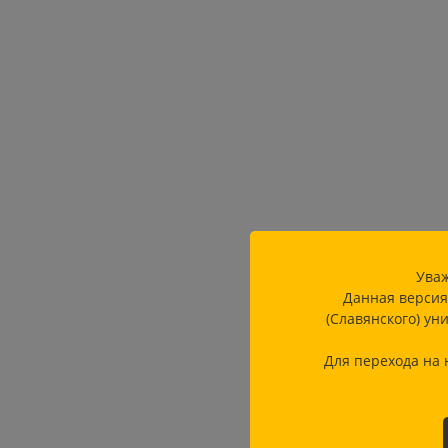
Уваж
Данная версия
(Славянского) ун
Для перехода на 