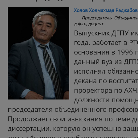
Холов Холмахмад Раджабо
Председатель Объединен
д.ф.н., доцент
Выпускник ДГПУ им
года. работает в РТ
основания в 1996 г
данный вуз из ДГП
исполнял обязанно
декана по воспитат
проректора по АХЧ.
должности помощн
председателя объединенного профсою
Продолжает свои изыскания по теме д
диссертации, которую он успешно защи
тему «История и проблемы перевода 