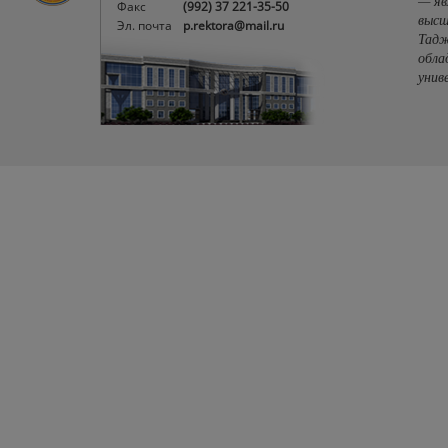
— яв
Факс
(992) 37 221-35-50
высш
Эл. почта
p.rektora@mail.ru
Тадж
обла
унив