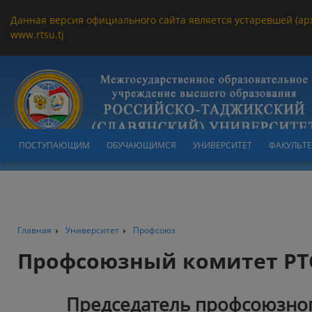
Данная версия официального сайта является устаревшей (ар
www.rtsu.tj
ПОСТУПАЮЩИМ
ОБУЧАЮЩИМСЯ
УНИВЕРСИТЕТ
ФАКУЛЬТ
Главная
Университет
Профсоюз
Профсоюзный комитет РТ
Председатель профсоюзног