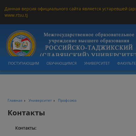
Данная версия официального сайта является устаревшей (ар
www.rtsu.tj
ПОСТУПАЮЩИМ
ОБУЧАЮЩИМСЯ
УНИВЕРСИТЕТ
ФАКУЛЬТ
Главная
Университет
Профсоюз
Контакты
Контакты: