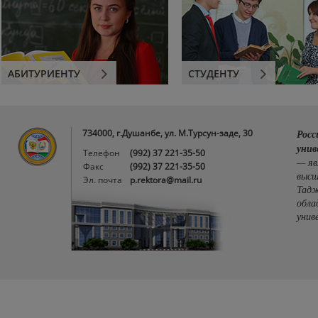
АБИТУРИЕНТУ
СТУДЕНТУ
734000, г.Душанбе, ул. М.Турсун-заде, 30
Росс
унив
Телефон
(992) 37 221-35-50
— яв
Факс
(992) 37 221-35-50
высш
Эл. почта
p.rektora@mail.ru
Тадж
обла
унив