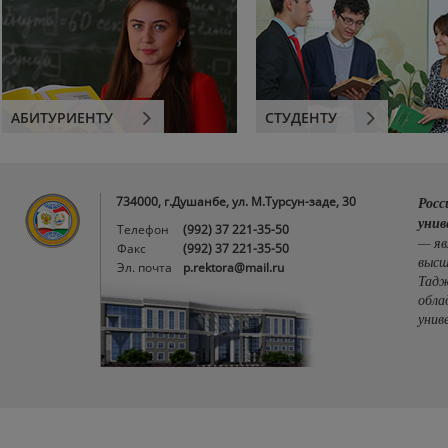
АБИТУРИЕНТУ
СТУДЕНТУ
734000, г.Душанбе, ул. М.Турсун-заде, 30
Росс
унив
Телефон
(992) 37 221-35-50
— яв
Факс
(992) 37 221-35-50
высш
Эл. почта
p.rektora@mail.ru
Тадж
обла
унив