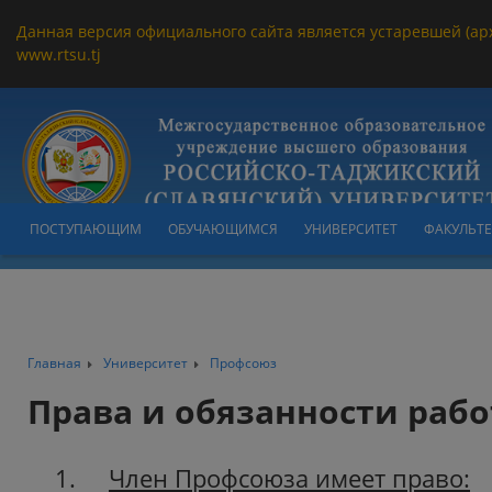
Данная версия официального сайта является устаревшей (ар
www.rtsu.tj
ПОСТУПАЮЩИМ
ОБУЧАЮЩИМСЯ
УНИВЕРСИТЕТ
ФАКУЛЬТ
Главная
Университет
Профсоюз
Права и обязанности раб
1.
Член Профсоюза имеет право: