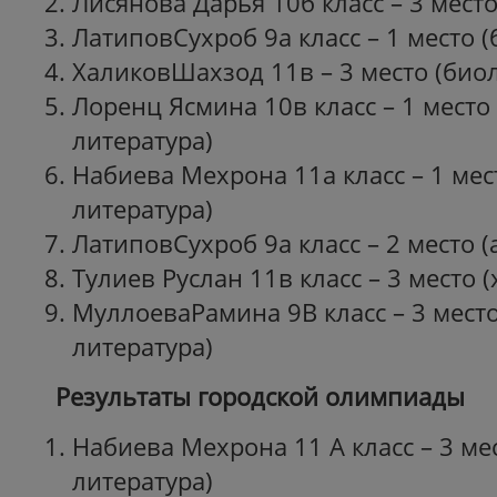
Лисянова Дарья 10б класс – 3 место
ЛатиповСухроб 9а класс – 1 место (
ХаликовШахзод 11в – 3 место (био
Лоренц Ясмина 10в класс – 1 место 
литература)
Набиева Мехрона 11а класс – 1 мес
литература)
ЛатиповСухроб 9а класс – 2 место 
Тулиев Руслан 11в класс – 3 место 
МуллоеваРамина 9В класс – 3 место
литература)
Результаты городской олимпиады
Набиева Мехрона 11 А класс – 3 мес
литература)