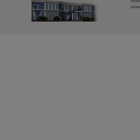
обла
унив