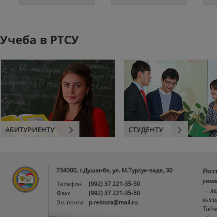
Учеба в РТСУ
АБИТУРИЕНТУ
СТУДЕНТУ
734000, г.Душанбе, ул. М.Турсун-заде, 30
Росс
унив
Телефон
(992) 37 221-35-50
— яв
Факс
(992) 37 221-35-50
высш
Эл. почта
p.rektora@mail.ru
Тадж