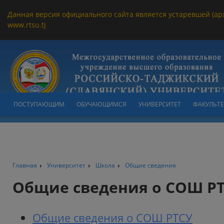
Данная версия официального сайта является устаревшей (ар
www.rtsu.tj
ПОСТУПАЮЩИМ
ОБУЧАЮЩИМСЯ
УНИВЕРСИТЕТ
ФАКУЛЬТ
Главная
Университет
Школа
Общие сведения
Общие сведения о СОШ Р
Общие сведения о СОШ РТСУ