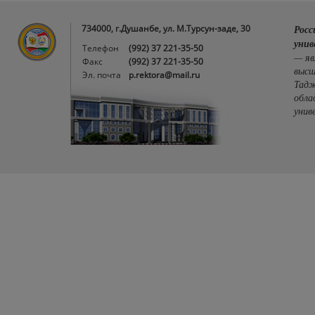
734000, г.Душанбе, ул. М.Турсун-заде, 30
Росс
унив
Телефон
(992) 37 221-35-50
— яв
Факс
(992) 37 221-35-50
высш
Эл. почта
p.rektora@mail.ru
Тадж
обла
унив