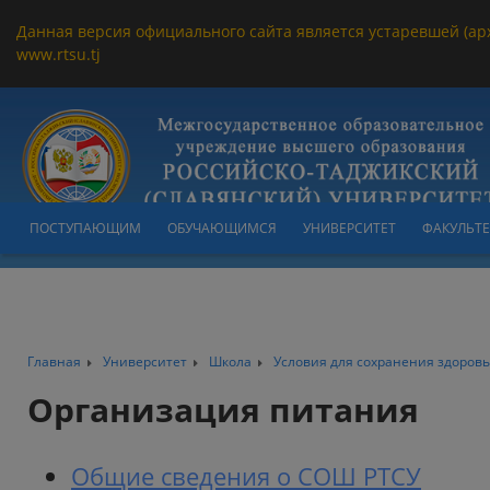
Данная версия официального сайта является устаревшей (ар
www.rtsu.tj
ПОСТУПАЮЩИМ
ОБУЧАЮЩИМСЯ
УНИВЕРСИТЕТ
ФАКУЛЬТ
Главная
Университет
Школа
Условия для сохранения здоров
Организация питания
Общие сведения о СОШ РТСУ