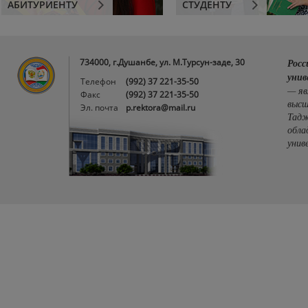
АБИТУРИЕНТУ
СТУДЕНТУ
734000, г.Душанбе, ул. М.Турсун-заде, 30
Росс
унив
Телефон
(992) 37 221-35-50
— яв
Факс
(992) 37 221-35-50
высш
Эл. почта
p.rektora@mail.ru
Тадж
обла
унив