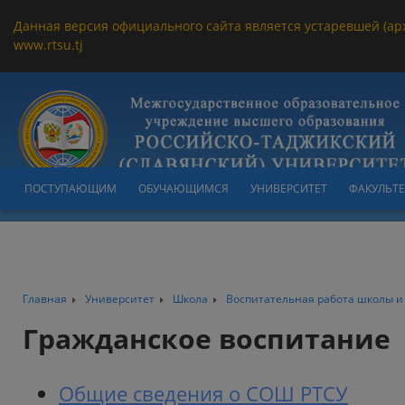
Данная версия официального сайта является устаревшей (ар
www.rtsu.tj
ПОСТУПАЮЩИМ
ОБУЧАЮЩИМСЯ
УНИВЕРСИТЕТ
ФАКУЛЬТ
Главная
Университет
Школа
Воспитательная работа школы и
Гражданское воспитание
Общие сведения о СОШ РТСУ