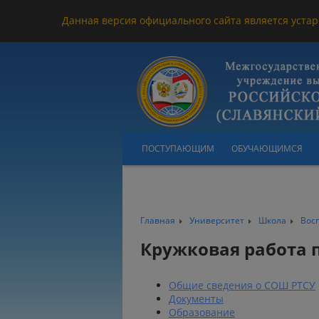
Данная версия официального сайта является устар
ПОСТУПАЮЩИМ
ОБУЧАЮЩИМСЯ
Главная
Университет
Школа
Вос
Кружковая работа 
Общие сведения о СОШ РТСУ
Документы
Образование