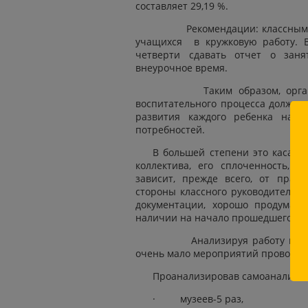
составляет 29,19 %.
Рекомендации: классным рук
учащихся в кружковую работу. В
четверти сдавать отчет о заня
внеурочное время.
Таким образом, организац
воспитательного процесса должна
развития каждого ребенка на о
потребностей.
В большей степени это касаетс
коллектива, его сплоченность, 
зависит, прежде всего, от прав
стороны классного руководителя. 
документации, хорошо продуманн
наличии на начало прошедшего учеб
Анализируя работу классных
очень мало мероприятий проводятс
Проанализировав самоанализ к
· музеев-5 раз,