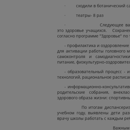
· сходили в ботанический сад
· театры- 8 раз
· Следующее важное напр
это здоровье учащихся. Сохране
согласно программе "Здоровье" по
- профилактика и оздоровление
для активации работы головного м
самоконтроля и самодиагностики
питание, физкультурно-оздоровите
- образовательный процесс - 
технологий, рациональное расписа
- информационно-консультативн
родительские собрания, внекла
здорового образа жизни: спортивн
По итогам диспансеризации
учебном году, выявлены дети раз
врачу школы работать с каждым ре
Важным направление