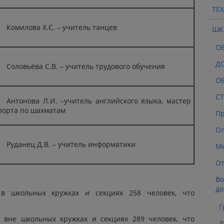
ТЕ
Комилова Х.С. – учитель танцев
ШК
О
Д
Соловьёва С.В. – учитель трудового обучения
О
СТ
Антонова Л.И. –учитель английского языка, мастер
порта по шахматам
Пр
О
Руданец Д.В. – учитель информатики
Ме
От
Во
до
в школьных кружках и секциях 258 человек, что
Г
 вне школьных кружках и секциях 289 человек, что
Д