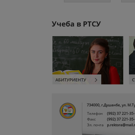
Учеба в РТСУ
АБИТУРИЕНТУ
С
734000, г.Душанбе, ул. М.Т
Телефон
(992) 37 221-35
Факс
(992) 37 221-35
Эл. почта
p.rektora@mail.