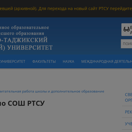
евшей (архивной). Для перехода на новый сайт РТСУ перейдите 
УНИВЕРСИТЕТ
ФАКУЛЬТЕТЫ
НАУКА
МЕЖДУНАРОДНАЯ ДЕЯТЕЛЬ
питательная работа школы и дополнительное образование
СВ
ОР
по СОШ РТСУ
РЕ
УЧ