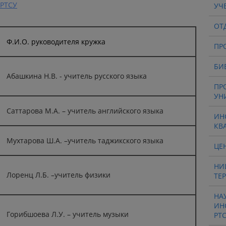
 РТСУ
УЧ
ОТ
Ф.И.О. руководителя кружка
ПР
БИ
Абашкина Н.В. - учитель русского языка
ПР
УН
Саттарова М.А. – учитель английского языка
ИН
КВ
Мухтарова Ш.А. –учитель таджикского языка
ЦЕ
НИ
Лоренц Л.Б. –учитель физики
ТЕ
НА
ИН
Горибшоева Л.У. – учитель музыки
РТ