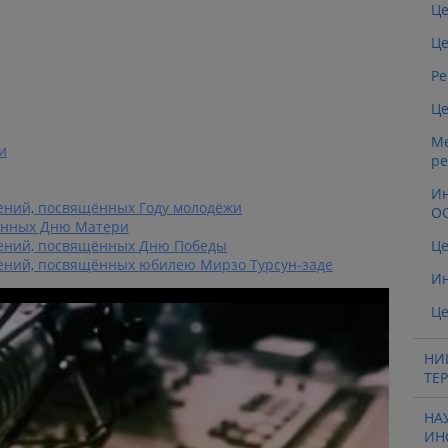
Це
Це
Ре
Це
М
и
ре
Ин
ений, посвящённых Году молодёжи
ОО
ённых Дню Матери
ений, посвящённых Дню Победы
Це
ений, посвящённых юбилею Мирзо Турсун-заде
И
Це
НИ
ТЕ
НА
ИН