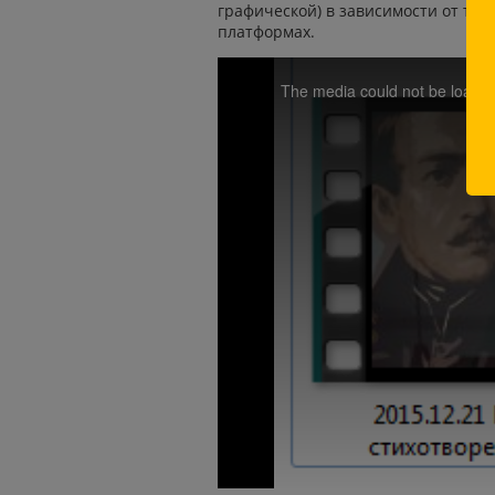
графической) в зависимости от т
платформах.
The media could not be loaded
th