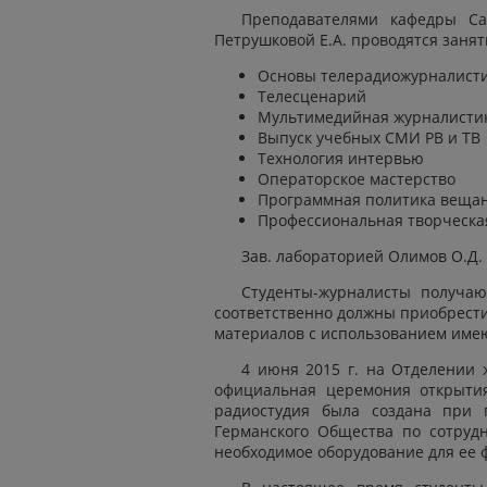
Преподавателями кафедры Саи
Петрушковой Е.А. проводятся заня
Основы телерадиожурналист
Телесценарий
Мультимедийная журналисти
Выпуск учебных СМИ РВ и ТВ
Технология интервью
Операторское мастерство
Программная политика веща
Профессиональная творческа
Зав. лабораторией Олимов О.Д.
Студенты-журналисты получа
соответственно должны приобрести
материалов с использованием имею
4 июня 2015 г. на Отделении 
официальная церемония открытия
радиостудия была создана при 
Германского Общества по сотрудн
необходимое оборудование для ее