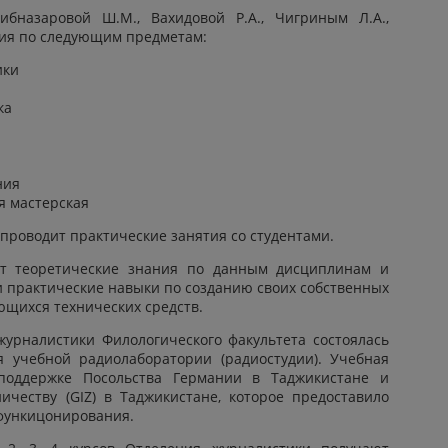
бназаровой Ш.М., Вахидовой Р.А., Чигриным Л.А.,
тия по следующим предметам:
ики
ка
ния
я мастерская
 проводит практические занятия со студентами.
ют теоретические знания по данным дисциплинам и
 практические навыки по созданию своих собственных
щихся технических средств.
журналистики Филологического факультета состоялась
 учебной радиолаборатории (радиостудии). Учебная
поддержке Посольства Германии в Таджикистане и
ичеству (GIZ) в Таджикистане, которое предоставило
 функицонирования.