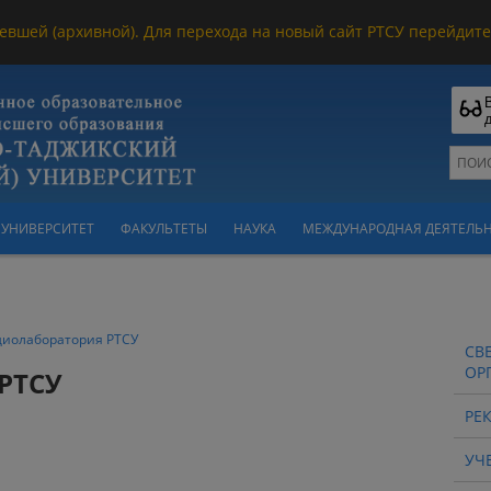
евшей (архивной). Для перехода на новый сайт РТСУ перейдите 
УНИВЕРСИТЕТ
ФАКУЛЬТЕТЫ
НАУКА
МЕЖДУНАРОДНАЯ ДЕЯТЕЛЬ
диолаборатория РТСУ
СВ
ОР
РТСУ
РЕ
УЧ