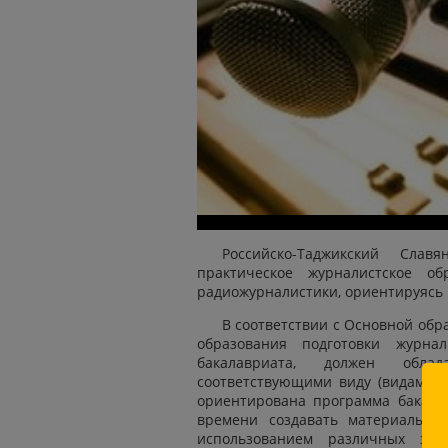
Российско-Таджикский Сла
практическое журналистское об
радиожурналистики, ориентируясь
В соответствии с Основной об
образования подготовки журнал
бакалавриата, должен облад
соответствующими виду (видам) п
ориентирована программа бакала
времени создавать материалы д
использованием различных знак