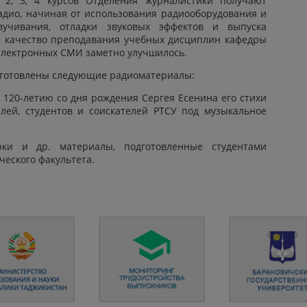
 2, 3, 4 курсов Отделения журналистики получают
адио, начиная от использования радиооборудования и
звучивания, отладки звуковых эффектов и выпуска
м качество преподавания учебных дисциплин кафедры
электронных СМИ заметно улучшилось.
одготовлены следующие радиоматериалы:
к 120-летию со дня рождения Сергея Есенина его стихи
лей, студентов и соискателей РТСУ под музыкальное
рки и др. материалы, подготовленные студентами
еского факультета.