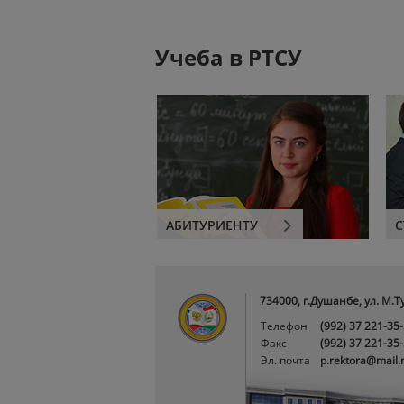
Учеба в РТСУ
АБИТУРИЕНТУ
С
734000, г.Душанбе, ул. М.Т
Телефон
(992) 37 221-35
Факс
(992) 37 221-35
Эл. почта
p.rektora@mail.