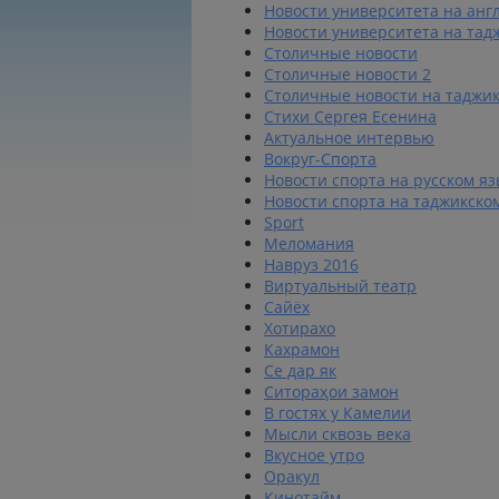
Новости университета на анг
Новости университета на тад
Столичные новости
Столичные новости 2
Столичные новости на таджик
Стихи Сергея Есенина
Актуальное интервью
Вокруг-Спорта
Новости спорта на русском я
Новости спорта на таджикско
Sport
Меломания
Навруз 2016
Виртуальный театр
Сайёх
Хотирахо
Кахрамон
Се дар як
Ситораҳои замон
В гостях у Камелии
Мысли сквозь века
Вкусное утро
Оракул
Кинотайм