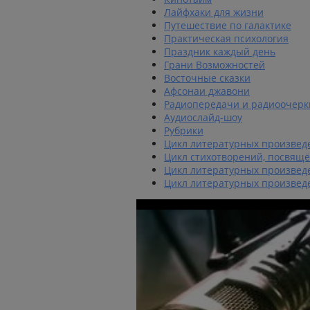
Лайфхаки для жизни
Путешествие по галактике
Практическая психология
Праздник каждый день
Грани Возможностей
Восточные сказки
Афсонаи джавони
Радиопередачи и радиоочерк
Аудиослайд-шоу
Рубрики
Цикл литературных произвед
Цикл стихотворений, посвящ
Цикл литературных произвед
Цикл литературных произвед