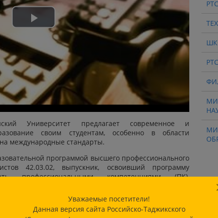
РТ
ТЕ
Play
ШК
Video
РТ
ФИ
МИ
НА
вянский Университет предлагает современное и
МИ
разование своим студентам, особенно в области
ОБ
 на международные стандарты.
разовательной программой высшего профессионального
истов 42.03.02, выпускник, освоивший программу
ать профессиональными компетенциями (ПК),
рофессиональной деятельности, на который (которые)
вриата: способностью в рамках отведенного бюджета
Уважаемые посетители!
ля массмедиа в определенных жанрах, форматах с
Данная версия сайта Российско-Таджикского
овых систем (вербальной, фото-, аудио-, видео-,