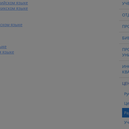
лийском языке
УЧ
жикском языке
ОТ
ском языке
ПР
БИ
зыке
ПР
м языке
УН
ИН
КВ
ЦЕ
Ру
Це
Ра
Уч