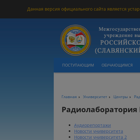
Данная версия официального сайта является устар
ПОСТУПАЮЩИМ
ОБУЧАЮЩИМСЯ
Главная
Университет
Центры
Ра
Радиолаборатория 
Аудиорепортажи
Новости университета
Новости университета 2