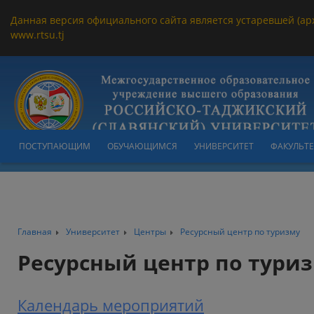
Данная версия официального сайта является устаревшей (ар
www.rtsu.tj
ПОСТУПАЮЩИМ
ОБУЧАЮЩИМСЯ
УНИВЕРСИТЕТ
ФАКУЛЬТ
Главная
Университет
Центры
Ресурсный центр по туризму
Ресурсный центр по тури
Календарь мероприятий