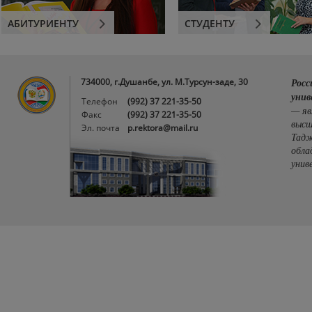
АБИТУРИЕНТУ
СТУДЕНТУ
734000, г.Душанбе, ул. М.Турсун-заде, 30
Росс
унив
Телефон
(992) 37 221-35-50
— яв
Факс
(992) 37 221-35-50
высш
Эл. почта
p.rektora@mail.ru
Тадж
обла
унив