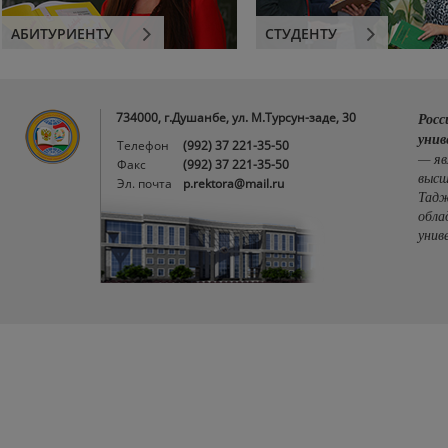
АБИТУРИЕНТУ
СТУДЕНТУ
734000, г.Душанбе, ул. М.Турсун-заде, 30
Росс
унив
Телефон
(992) 37 221-35-50
— яв
Факс
(992) 37 221-35-50
высш
Эл. почта
p.rektora@mail.ru
Тадж
обла
унив