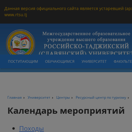
Данная версия официального сайта является устаревшей (ар
www.rtsu.tj
ПОСТУПАЮЩИМ
ОБУЧАЮЩИМСЯ
УНИВЕРСИТЕТ
ФАКУЛЬТ
Главная
Университет
Центры
Ресурсный центр по туризму
Календарь мероприятий
Походы