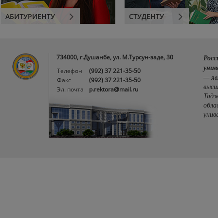
АБИТУРИЕНТУ
СТУДЕНТУ
734000, г.Душанбе, ул. М.Турсун-заде, 30
Росс
унив
Телефон
(992) 37 221-35-50
— яв
Факс
(992) 37 221-35-50
высш
Эл. почта
p.rektora@mail.ru
Тадж
обла
унив