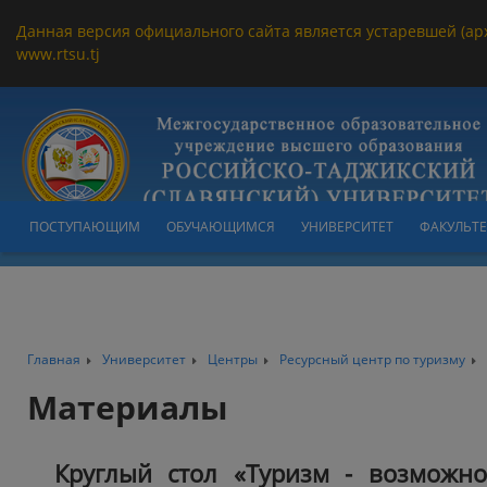
Данная версия официального сайта является устаревшей (ар
www.rtsu.tj
ПОСТУПАЮЩИМ
ОБУЧАЮЩИМСЯ
УНИВЕРСИТЕТ
ФАКУЛЬТ
Главная
Университет
Центры
Ресурсный центр по туризму
Материалы
Круглый стол «Туризм - возможно