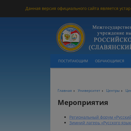
Данная версия официального сайта является устар
ПОСТУПАЮЩИМ
ОБУЧАЮЩИМСЯ
Главная
Университет
Центры
Цен
Мероприятия
Региональный форум «Русский
Зимний лагерь «Русского язык