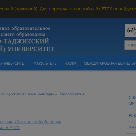
евшей (архивной). Для перехода на новый сайт РТСУ перейдите 
УНИВЕРСИТЕТ
ФАКУЛЬТЕТЫ
НАУКА
МЕЖДУНАРОДНАЯ ДЕЯТЕЛЬ
тр русского языка и культуры
Мероприятия
СВ
ОР
РЕ
 язык в Хатлонской области»
а» в РТСУ
УЧ