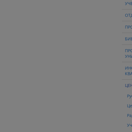
УЧ
ОТ
ПР
БИ
ПР
УН
ИН
КВ
ЦЕ
Ру
Це
Ра
Уч