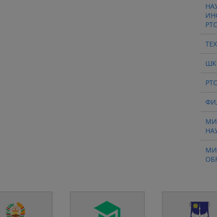
НА
ИН
РТ
ТЕ
ШК
РТ
ФИ
МИ
НА
МИ
ОБ