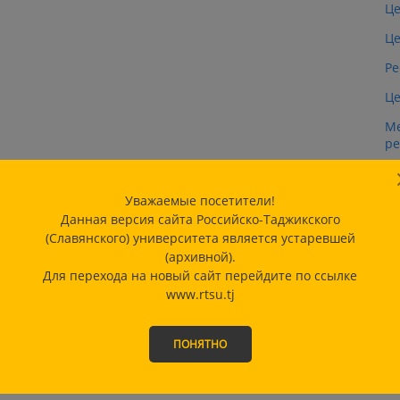
Це
Це
Ре
Це
М
ре
Ин
ОО
Уважаемые посетители!
Данная версия сайта Российско-Таджикского
Це
(Славянского) университета является устаревшей
И
(архивной).
Для перехода на новый сайт перейдите по ссылке
Це
www.rtsu.tj
М
ПОНЯТНО
НИ
ТЕ