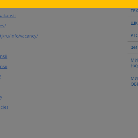
/
ТЕ
vakansii
ШК
es/
РТ
j/ru/info/vacancy/
ФИ
nsii
МИ
НА
nsii
/
МИ
ОБ
y
ncies