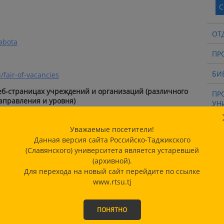
С
ОТ
rabota
ПР
БИ
/fair-of-vacancies
еб-страницах учреждений и организаций (различного
ПР
аправления и уровня)
УН
cancy/
ИН
Уважаемые посетители!
КВ
kistan/ru
Данная версия сайта Российско-Таджикского
index.php/russian/vacancy
(Славянского) университета является устаревшей
ЦЕ
(архивной).
rogramme-office-in-dushanbe
Для перехода на новый сайт перейдите по ссылке
НИ
www.rtsu.tj
ТЕ
ut/service/vacancy/
ancy/
НА
ПОНЯТНО
ИН
acancies.php
РТ