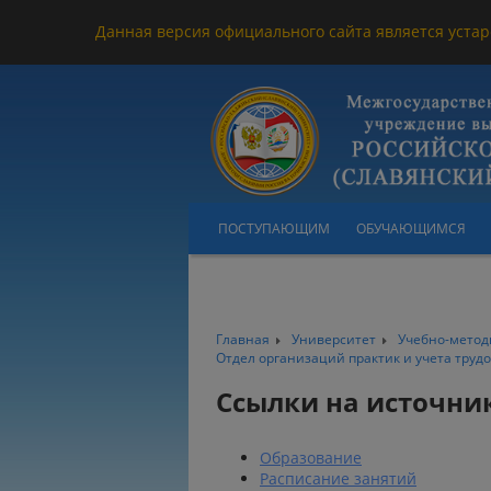
Данная версия официального сайта является устар
ПОСТУПАЮЩИМ
ОБУЧАЮЩИМСЯ
Главная
Университет
Учебно-метод
Отдел организаций практик и учета труд
Ссылки на источни
Образование
Расписание занятий