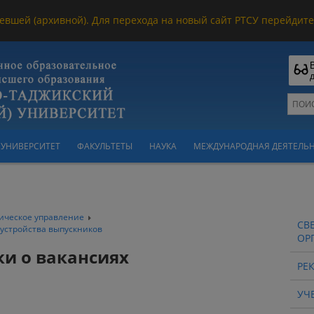
евшей (архивной). Для перехода на новый сайт РТСУ перейдите 
УНИВЕРСИТЕТ
ФАКУЛЬТЕТЫ
НАУКА
МЕЖДУНАРОДНАЯ ДЕЯТЕЛЬ
ическое управление
СВ
оустройства выпускников
ОР
ки о вакансиях
РЕ
УЧ