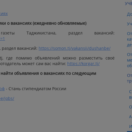
УЧ
сиях
Д
ики о вакансиях (ежедневно обновляемые)
Уч
азеты Таджикистана, раздел вакансий:
От
t=1
ка
де
, раздел вакансий:
https://somon.tj/vakansii/dushanbe/
От
.tj, где помимо объявлений можно разместить своё
ме
отодатель может сам вас найти:
https://korgar.tj/
об
 найти объявления о вакансиях по следующим
От
тр
.рф
- Стань стипендиатом России
С
в
e/jobs/
О
А
И