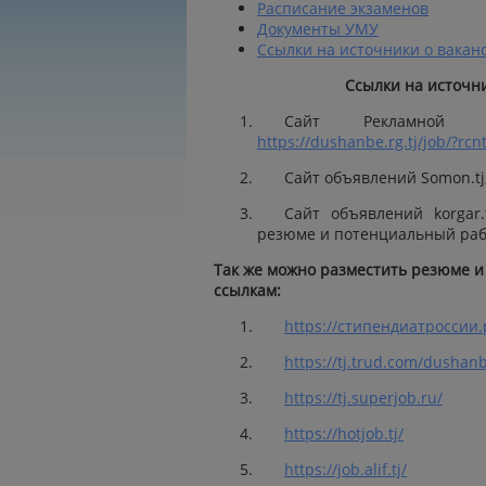
Расписание экзаменов
Документы УМУ
Ссылки на источники о вакан
Ссылки на источн
Сайт Рекламной г
https://dushanbe.rg.tj/job/?rcn
Сайт объявлений Somon.tj
Сайт объявлений korgar
резюме и потенциальный раб
Так же можно разместить резюме и
ссылкам:
https://стипендиатроссии
https://tj.trud.com/dushanb
https://tj.superjob.ru/
https://hotjob.tj/
https://job.alif.tj/