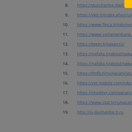
https://duschanbe.diplo.de
https://vkd.tj/index.php/ru/
https://www.finca.tj/jobstyp
https://www.spitamenbank.t
https://tgem.tj/vakansii/
https://nafaka.tj/about/vaka
https://nafaka.tj/about/vaka
https://fmfb.tj/ru/vacancies
https://zet-mobile.com/jobs
https://shedevr.com/vacanc
https://www.stat.tj/ru/vaca
http://si-dushanbe.tj.ru