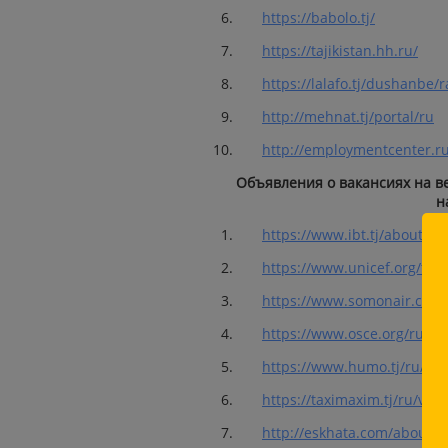
https://babolo.tj/
https://tajikistan.hh.ru/
https://lalafo.tj/dushanbe/
http://mehnat.tj/portal/ru
http://employmentcenter.ru
Объявления о вакансиях на в
н
https://www.ibt.tj/about/va
https://www.unicef.org/taji
https://www.somonair.com/
https://www.osce.org/ru/p
https://www.humo.tj/ru/abo
https://taximaxim.tj/ru/vac
http://eskhata.com/about/v