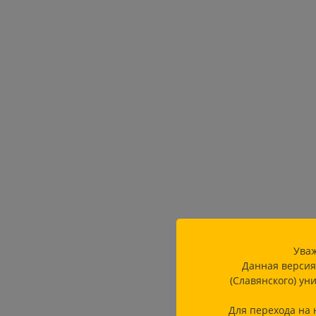
Уваж
Данная версия
(Славянского) ун
Для перехода на 