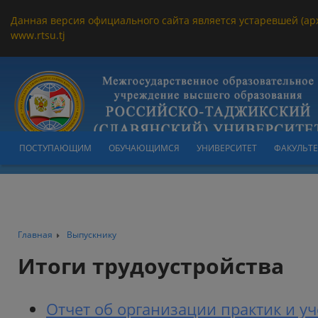
Данная версия официального сайта является устаревшей (ар
www.rtsu.tj
ПОСТУПАЮЩИМ
ОБУЧАЮЩИМСЯ
УНИВЕРСИТЕТ
ФАКУЛЬТ
Главная
Выпускнику
Итоги трудоустройства
Отчет об организации практик и уч