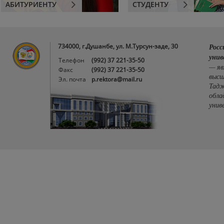
АБИТУРИЕНТУ
СТУДЕНТУ
734000, г.Душанбе, ул. М.Турсун-заде, 30
Росс
унив
Телефон
(992) 37 221-35-50
— яв
Факс
(992) 37 221-35-50
высш
Эл. почта
p.rektora@mail.ru
Тадж
обла
унив