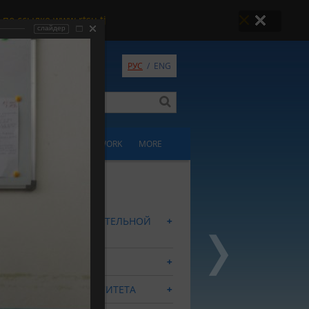
по ссылке www.rtsu.tj
слайдер
Версия
РУС
/
ENG
для слабовидящих
VITIES
EDUCATIONAL WORK
MORE
ЕДЕНИЯ ОБ ОБРАЗОВАТЕЛЬНОЙ
ГАНИЗАЦИИ
КТОР
ЕНЫЙ СОВЕТ УНИВЕРСИТЕТА