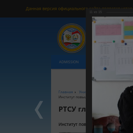
Данная версия официального сайта является устар
11
из
15
ADMISSION
UNDERGRADUATES
UNI
Главная
Университет
РТСУ в форма
Институт повышения квалификации
РТСУ глазами фото
Институт повышения квалификаци