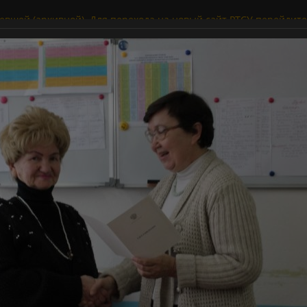
евшей (архивной). Для перехода на новый сайт РТСУ перейдите 
VERCITY
FACULTIES OF RTSU
SCIENTIFIC WORK
INTERNATIONAL ACTI
те фотообъектива
Университет
СВ
ОР
графа
РЕ
и
УЧ