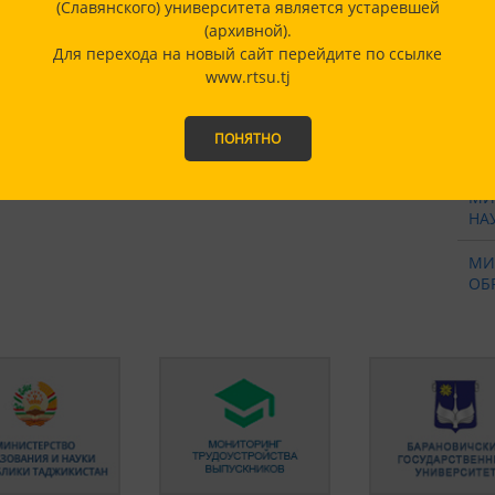
(Славянского) университета является устаревшей
ТЕ
(архивной).
Для перехода на новый сайт перейдите по ссылке
ШК
www.rtsu.tj
РТ
ПОНЯТНО
ФИ
МИ
НА
МИ
ОБ