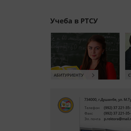
Учеба в РТСУ
АБИТУРИЕНТУ
С
734000, г.Душанбе, ул. М.Т
Телефон
(992) 37 221-35
Факс
(992) 37 221-35
Эл. почта
p.rektora@mail.