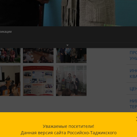
УЧ
ОТ
ПР
фикации
БИ
ПР
УН
ИН
КВ
ЦЕ
НИ
ТЕ
НА
ИН
Уважаемые посетители!
РТ
Данная версия сайта Российско-Таджикского