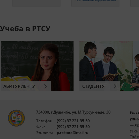
Учеба в РТСУ
АБИТУРИЕНТУ
СТУДЕНТУ
734000, г.Душанбе, ул. М.Турсун-заде, 30
Росс
унив
Телефон
(992) 37 221-35-50
— яв
Факс
(992) 37 221-35-50
высш
Эл. почта
p.rektora@mail.ru
Тадж