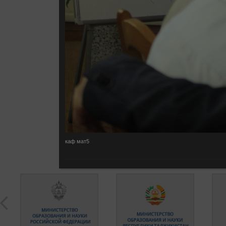
каф мат5