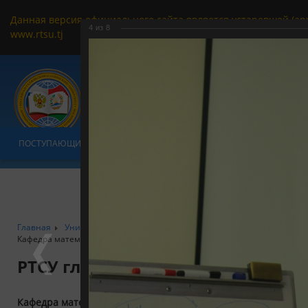
Данная версия официального сайта является устаревшей (ар
4
из
8
www.rtsu.tj
ПОСТУПАЮЩИМ
ОБУЧАЮЩИМСЯ
УНИВЕРСИТЕТ
ФАКУЛЬТ
Главная
Университет
РТСУ в формате фотообъектива
Факульт
Кафедра математики
РТСУ глазами фотографа
Кафедра математики