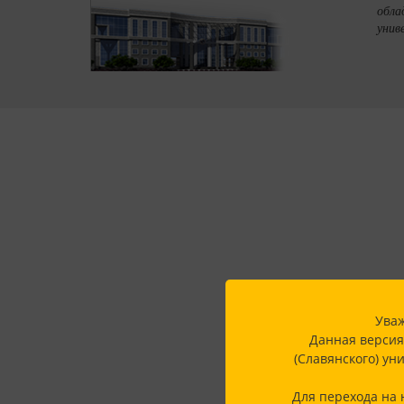
обла
унив
Уваж
Данная версия
(Славянского) ун
Для перехода на 