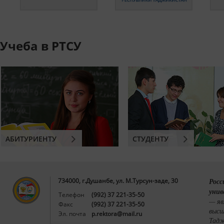
Учеба в РТСУ
АБИТУРИЕНТУ
СТУДЕНТУ
734000, г.Душанбе, ул. М.Турсун-заде, 30
Росс
унив
Телефон
(992) 37 221-35-50
— яв
Факс
(992) 37 221-35-50
высш
Эл. почта
p.rektora@mail.ru
Тадж