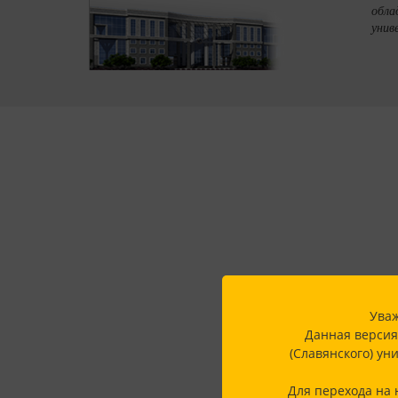
обла
унив
Уваж
Данная версия
(Славянского) ун
Для перехода на 