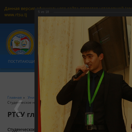
Данная версия официального сайта является устаревшей (ар
5
из
18
www.rtsu.tj
ПОСТУПАЮЩИМ
ОБУЧАЮЩИМСЯ
УНИВЕРСИТЕТ
ФАКУЛЬТ
Главная
Университет
РТСУ в формате фотообъектива
Факульт
Студенческое научное общество
РТСУ глазами фотографа
Студенческое научное общество