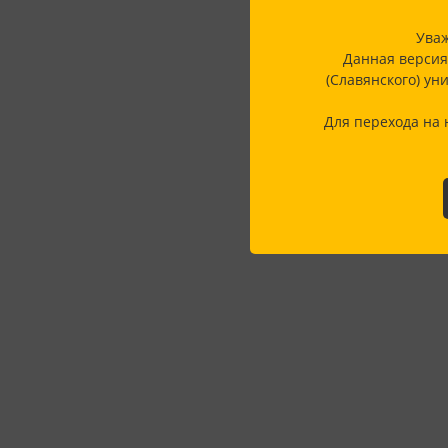
Уваж
Данная версия
(Славянского) ун
Для перехода на 