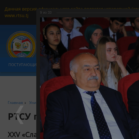
Данная версия официального сайта является устаревшей (ар
9
из
33
www.rtsu.tj
ПОСТУПАЮЩИМ
ОБУЧАЮЩИМСЯ
УНИВЕРСИТЕТ
ФАКУЛЬТ
Главная
Университет
РТСУ в формате фотообъектива
XXV «Сл
РТСУ глазами фотографа
XXV «Славянские чтения» (2021 год)