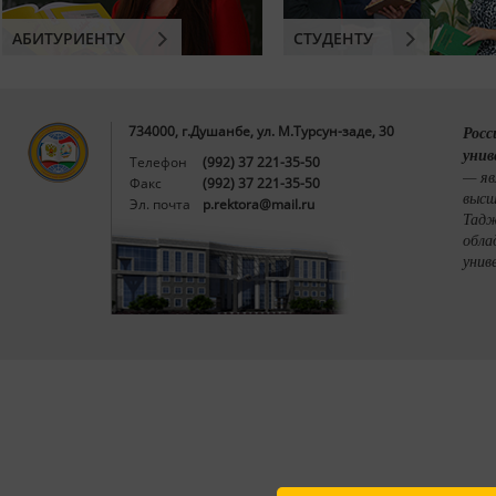
АБИТУРИЕНТУ
СТУДЕНТУ
734000, г.Душанбе, ул. М.Турсун-заде, 30
Росс
унив
Телефон
(992) 37 221-35-50
— яв
Факс
(992) 37 221-35-50
высш
Эл. почта
p.rektora@mail.ru
Тадж
обла
унив