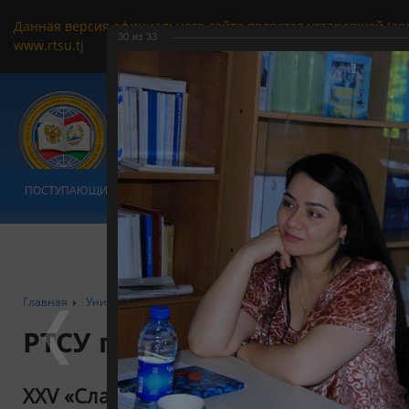
Данная версия официального сайта является устаревшей (ар
30
из
33
www.rtsu.tj
ПОСТУПАЮЩИМ
ОБУЧАЮЩИМСЯ
УНИВЕРСИТЕТ
ФАКУЛЬТ
Главная
Университет
РТСУ в формате фотообъектива
XXV «Сл
РТСУ глазами фотографа
XXV «Славянские чтения» (2021 год)