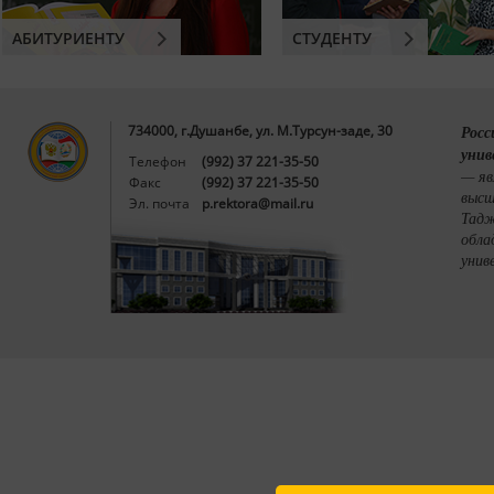
АБИТУРИЕНТУ
СТУДЕНТУ
734000, г.Душанбе, ул. М.Турсун-заде, 30
Росс
унив
Телефон
(992) 37 221-35-50
— яв
Факс
(992) 37 221-35-50
высш
Эл. почта
p.rektora@mail.ru
Тадж
обла
унив