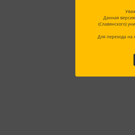
Уваж
Данная версия
(Славянского) ун
Для перехода на 