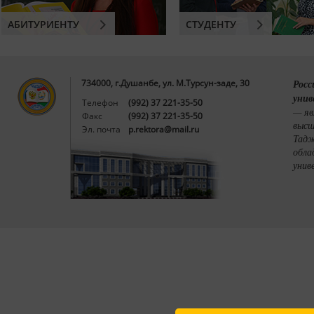
АБИТУРИЕНТУ
СТУДЕНТУ
734000, г.Душанбе, ул. М.Турсун-заде, 30
Росс
унив
Телефон
(992) 37 221-35-50
— яв
Факс
(992) 37 221-35-50
высш
Эл. почта
p.rektora@mail.ru
Тадж
обла
унив