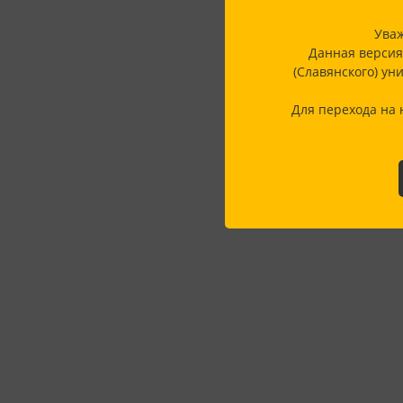
Уваж
Данная версия
(Славянского) ун
Для перехода на 