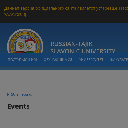
Данная версия официального сайта является устаревшей (ар
www.rtsu.tj
ПОСТУПАЮЩИМ
ОБУЧАЮЩИМСЯ
УНИВЕРСИТЕТ
ФАКУЛЬТ
RTSU
Events
Events