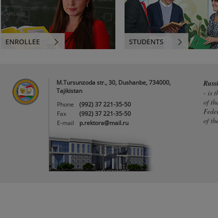
ENROLLEE
STUDENTS
M.Tursunzoda str., 30, Dushanbe, 734000,
Russ
Tajikistan
- is 
of th
Phone
(992) 37 221-35-50
Feder
Fax
(992) 37 221-35-50
of th
E-mail
p.rektora@mail.ru