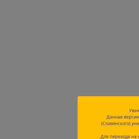
Уваж
Данная версия
(Славянского) ун
Для перехода на 