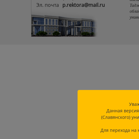
Эл. почта
p.rektora@mail.ru
Тадж
обла
унив
Уваж
Данная версия
(Славянского) ун
Для перехода на 