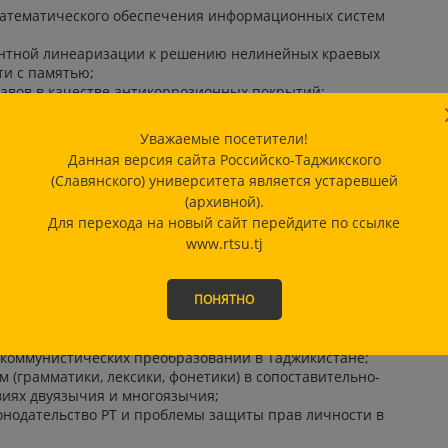
математического обеспечения информационных систем
нтной линеаризации к решению нелинейных краевых
ти с памятью;
лавов в качестве антикоррозионных покрытий;
азвития экономики Таджикистан;
 в развитии экономики Таджикистана;
Уважаемые посетители!
ионного развития учета, анализа и аудита в РТ;
Данная версия сайта Российско-Таджикского
ного и инвестиционного обеспечения экономики и
(Славянского) университета является устаревшей
тва в РТ;
(архивной).
аимоотношения (XVI-XXI вв.);
Для перехода на новый сайт перейдите по ссылке
ошений и внешняя политика Таджикистана и России;
www.rtsu.tj
арств евразийского геополитического пространства в
р стран Центральной Азии и Восточной Европы (XIX –
ПОНЯТНО
а в интересах устойчивого развития;
временной цивилизации;
ткоммунистических преобразований в Таджикистане;
 (грамматики, лексики, фонетики) в сопоставительно-
виях двуязычия и многоязычия;
онодательство РТ и проблемы защиты прав личности в