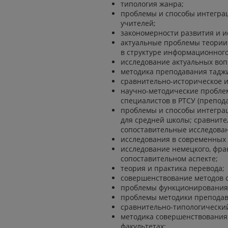
типология жанра;
проблемы и способы интеграц
учителей;
закономерности развития и 
актуальные проблемы теории
в структуре информационног
исследование актуальных во
методика преподавания таджи
сравнительно-историческое и
научно-методические пробле
специалистов в РТСУ (препода
проблемы и способы интеграц
для средней школы; сравните
сопоставительные исследова
исследования в современных 
исследование немецкого, фран
сопоставительном аспекте;
теория и практика перевода;
совершенствование методов 
проблемы функционирования 
проблемы методики преподав
сравнительно-типологический
методика совершенствования
факультетах;