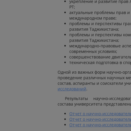
укрепление и развитие прав 
РТ;
актуальные проблемы прав и 
международном праве;
проблемы и перспективы граж
развития Таджикистана;
проблемы и перспективы ком
развития Таджикистана;
международно-правовые аспе
современных условиях;
совершенствование двигатель
техническая подготовка в спо
Одной из важных форм научно-орг
проведение различных научных ме
состав, аспиранты и соискатели ун
исследований
.
Результаты научно-исследова
состава университета представлен
Отчет о научно-исследователь
Отчет о научно-исследователь
Отчет о научно-исследователь