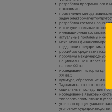
разработка программного и 
в экономике;
применение метода эквивале
задач электромагнитоупругос
разработка состава новых сп
институциональные основы р
инновационная составляющая
актуальные проблемы инновац
механизмы финансово-кредит
поддержки предпринимательс
российско-среднеазиатские вз
проблемы международных отн
национальные интересы госуд
начале XXI в.;
исследования истории культу
XXI вв.);
культура, образование и наук
Таджикистан в контексте со
социальные последствия пос
исследование языковых систем
типологическом плане в усло
уголовно-процессуальное зак
уголовном судопроизводстве;