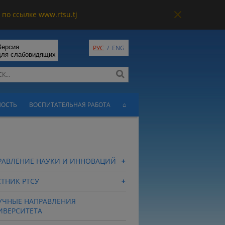
по ссылке www.rtsu.tj
Версия
РУС
/
ENG
для слабовидящих
НОСТЬ
ВОСПИТАТЕЛЬНАЯ РАБОТА
⌂
РАВЛЕНИЕ НАУКИ И ИННОВАЦИЙ
СТНИК РТСУ
УЧНЫЕ НАПРАВЛЕНИЯ
ИВЕРСИТЕТА