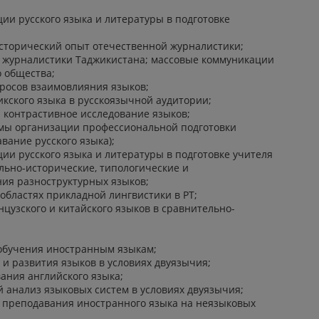
ии русского языка и литературы в подготовке
исторический опыт отечественной журналистики;
 журналистики Таджикистана; массовые коммуникации
о общества;
просов взаимовлияния языков;
кского языка в русскоязычной аудитории;
 контрастивное исследование языков;
мы организации профессиональной подготовки
вание русского языка);
ии русского языка и литературы в подготовке учителя
льно-исторические, типологические и
ния разноструктурных языков;
областях прикладной лингвистики в РТ;
цузского и китайского языков в сравнительно-
обучения иностранным языкам;
и развития языков в условиях двуязычия;
ания английского языка;
 анализ языковых систем в условиях двуязычия;
 преподавания иностранного языка на неязыковых