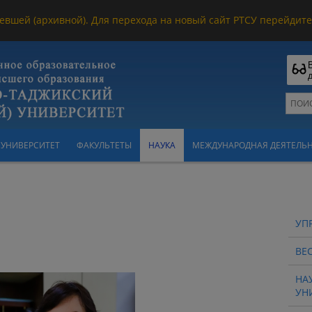
евшей (архивной). Для перехода на новый сайт РТСУ перейдите 
УНИВЕРСИТЕТ
ФАКУЛЬТЕТЫ
НАУКА
МЕЖДУНАРОДНАЯ ДЕЯТЕЛЬ
УП
ВЕ
НА
УН