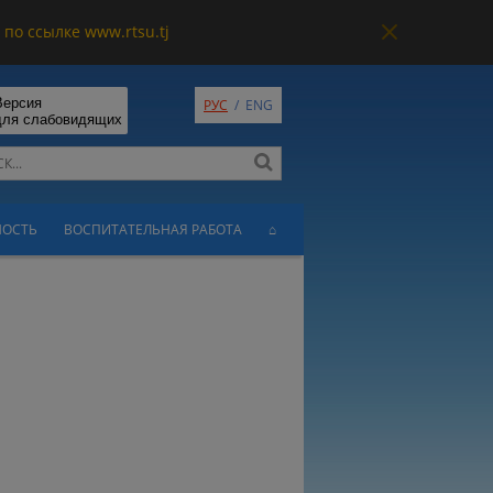
по ссылке www.rtsu.tj
Версия
РУС
/
ENG
для слабовидящих
НОСТЬ
ВОСПИТАТЕЛЬНАЯ РАБОТА
⌂