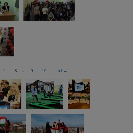
2
3
...
9
10
ctrl
→