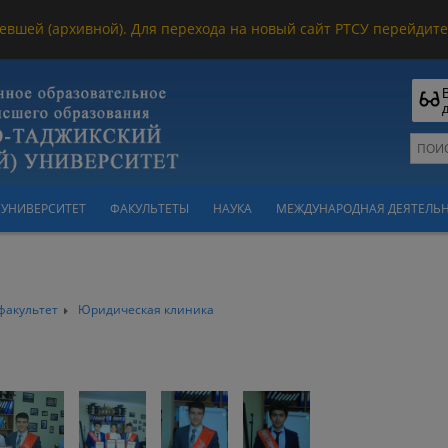
евшей (архивной). Для перехода на новый сайт РТСУ перейдите 
УНИВЕРСИТЕТ
ФАКУЛЬТЕТЫ
НАУКА
МЕЖДУНАРОДНАЯ ДЕЯТЕЛЬ
факультет
Юридическая клиника