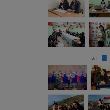
←
ctrl
1