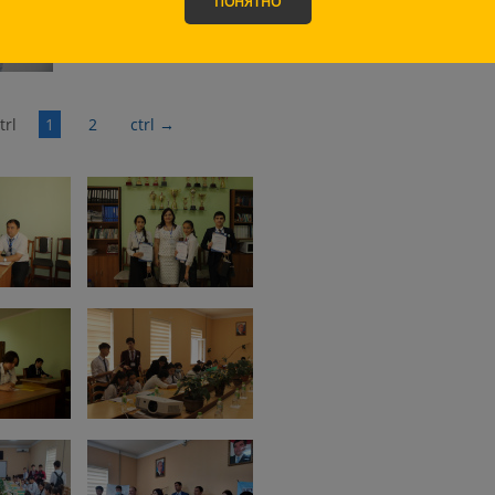
ПОНЯТНО
trl
1
2
ctrl
→