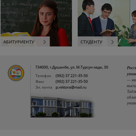
АБИТУРИЕНТУ
СТУДЕНТУ
734000, г.Душанбе, ул. М.Турсун-заде, 30
Росс
унив
Телефон
(992) 37 221-35-50
— яв
Факс
(992) 37 221-35-50
высш
Эл. почта
p.rektora@mail.ru
Тадж
обла
унив