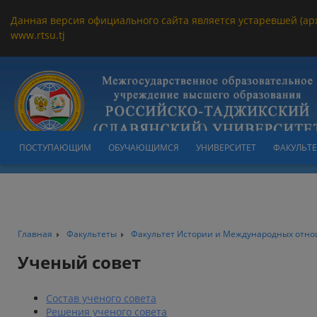
Данная версия официального сайта является устаревшей (ар
www.rtsu.tj
ПОСТУПАЮЩИМ
ОБУЧАЮЩИМСЯ
УНИВЕРСИТЕТ
ФАКУЛЬТ
Главная
Факультеты
Факультет Истории и Международных отн
Ученый совет
Состав ученого совета
Решения ученого совета