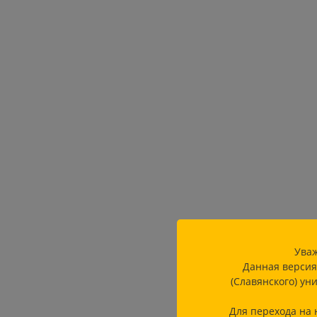
Уваж
Данная версия
(Славянского) ун
Для перехода на 