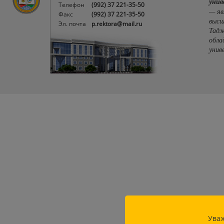
унив
Телефон
(992) 37 221-35-50
— яв
Факс
(992) 37 221-35-50
высш
Эл. почта
p.rektora@mail.ru
Тадж
обла
унив
Уваж