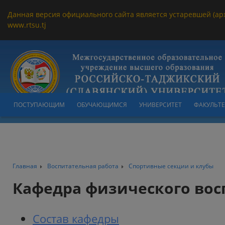
Данная версия официального сайта является устаревшей (ар
www.rtsu.tj
ПОСТУПАЮЩИМ
ОБУЧАЮЩИМСЯ
УНИВЕРСИТЕТ
ФАКУЛЬТ
Главная
Воспитательная работа
Спортивные секции и клубы
Кафедра физического во
Состав кафедры