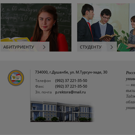
АБИТУРИЕНТУ
СТУДЕНТУ
734000, г.Душанбе, ул. М.Турсун-заде, 30
Росс
унив
Телефон
(992) 37 221-35-50
— яв
Факс
(992) 37 221-35-50
высш
Эл. почта
p.rektora@mail.ru
Тадж
обла
унив