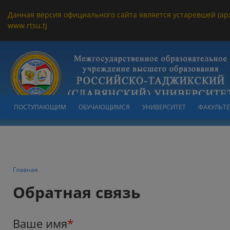
Данная версия официального сайта является устаревшей (ар
www.rtsu.tj
ПОСТУПАЮЩИМ
ОБУЧАЮЩИМСЯ
УНИВЕРСИТЕТ
ФАКУЛЬТ
Главная
Обратная связь
Ваше имя
*