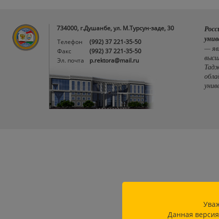
734000, г.Душанбе, ул. М.Турсун-заде, 30
Росс
унив
Телефон
(992) 37 221-35-50
— яв
Факс
(992) 37 221-35-50
высш
Эл. почта
p.rektora@mail.ru
Тадж
обла
унив
Уваж
Данная версия