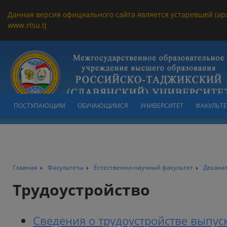
Данная версия официального сайта является устаревшей (ар
www.rtsu.tj
ПОСТУПАЮЩИМ
ОБУЧАЮЩИМСЯ
УНИВЕРСИТЕТ
ФАКУЛЬТ
Главная
Факультеты
Естественно-научный факультет
Декана
Трудоустройство
Сведения о трудоустройстве выпус