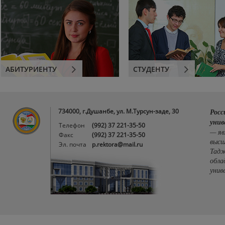
АБИТУРИЕНТУ
СТУДЕНТУ
734000, г.Душанбе, ул. М.Турсун-заде, 30
Росс
унив
Телефон
(992) 37 221-35-50
— яв
Факс
(992) 37 221-35-50
высш
Эл. почта
p.rektora@mail.ru
Тадж
обла
унив