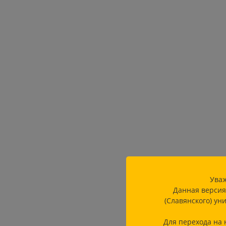
Уваж
Данная версия
(Славянского) ун
Для перехода на 