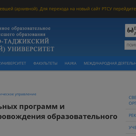
евшей (архивной). Для перехода на новый сайт РТСУ перейдите 
УНИВЕРСИТЕТ
ФАКУЛЬТЕТЫ
НАУКА
МЕЖДУНАРОДНАЯ ДЕЯТЕЛЬ
ическое управление
СВ
ОР
ьных программ и
ровождения образовательного
РЕ
УЧ