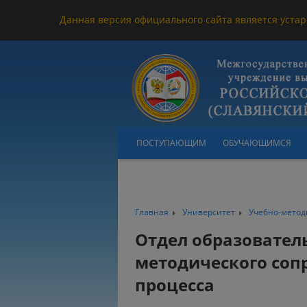
Данная версия официального сайта является устар
ПОСТУПАЮЩИМ
ОБУЧАЮЩИМСЯ
Главная
Университет
Учебно-метод
Отдел образовател
методического соп
процесса