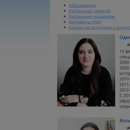
Образование
Расписание занятий
Расписание экзаменов
Документы УМУ
Ссылки на источники о вакан
Один
з
15 ф
спец
2009
2009
исто
2010
2011
2012
С 20
обра
сопр
Воль
в