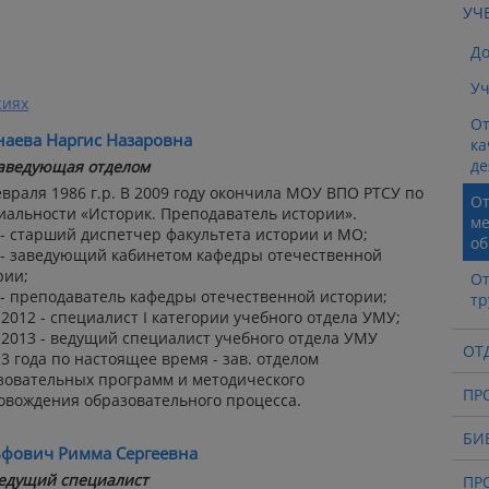
УЧ
Д
Уч
сиях
От
аева Наргис Назаровна
ка
де
аведующая отделом
евраля 1986 г.р. В 2009 году окончила МОУ ВПО РТСУ по
От
иальности «Историк. Преподаватель истории».
ме
 - старший диспетчер факультета истории и МО;
об
 - заведующий кабинетом кафедры отечественной
рии;
От
 - преподаватель кафедры отечественной истории;
тр
-2012 - специалист I категории учебного отдела УМУ;
-2013 - ведущий специалист учебного отдела УМУ
ОТ
13 года по настоящее время - зав. отделом
зовательных программ и методического
ПР
овождения образовательного процесса.
БИ
фович Римма Сергеевна
едущий специалист
ПР