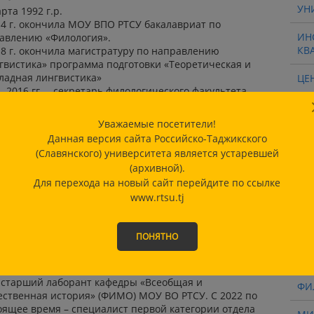
УН
арта 1992 г.р.
14 г. окончила МОУ ВПО РТСУ бакалавриат по
ИН
авлению «Филология».
КВ
18 г. окончила магистратуру по направлению
гвистика» программа подготовки «Теоретическая и
ладная лингвистика»
ЦЕ
- 2016 гг. – секретарь филологического факультета
-2020 гг. – специалист первой категории отдела
НИ
зовательных программ и методического
ТЕ
Уважаемые посетители!
овождения образовательного процесса
Данная версия сайта Российско-Таджикского
20 года по настоящее время – ведущий специалист
НА
(Славянского) университета является устаревшей
ла образовательных программ и методического
ИН
(архивной).
роцесса.
РТ
Для перехода на новый сайт перейдите по ссылке
акова Екатерина Юльяновна
www.rtsu.tj
ТЕ
пециалист первой категории
вгуста 1999 г. В 2021 году окончила МОУ ВО РТСУ по
ШК
ПОНЯТНО
авлению «Культурология »
21 г. по настоящее время обучается в магистратуре по
РТ
авлению подготовки «Культурология» С 2021 по 2022
– старший лаборант кафедры «Всеобщая и
ФИ
ественная история» (ФИМО) МОУ ВО РТСУ. С 2022 по
оящее время – специалист первой категории отдела