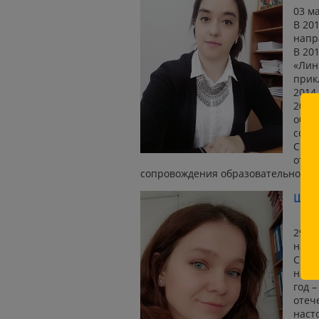
03 м
В 20
напр
В 20
«Лин
прик
2014 
2016
обра
сопр
С 20
отде
сопровождения образовательного п
Щерб
с
29 а
напр
С 20
напр
год 
отеч
наст