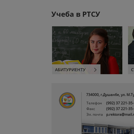
Учеба в РТСУ
АБИТУРИЕНТУ
С
734000, г.Душанбе, ул. М.Т
Телефон
(992) 37 221-35
Факс
(992) 37 221-35
Эл. почта
p.rektora@mail.