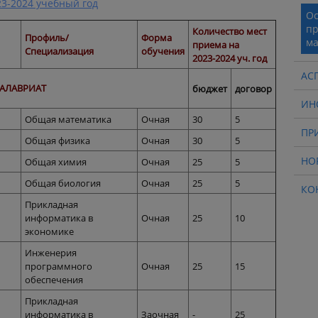
3-2024 учебный год
Ос
пр
Количество мест
Профиль/
Форма
ма
приема на
Специализация
обучения
2023-2024 уч. год
АС
АЛАВРИАТ
бюджет
договор
ИН
Общая математика
Очная
30
5
ПР
Общая физика
Очная
30
5
НО
Общая химия
Очная
25
5
Общая биология
Очная
25
5
КО
Прикладная
информатика в
Очная
25
10
экономике
Инженерия
программного
Очная
25
15
обеспечения
Прикладная
информатика в
Заочная
-
25