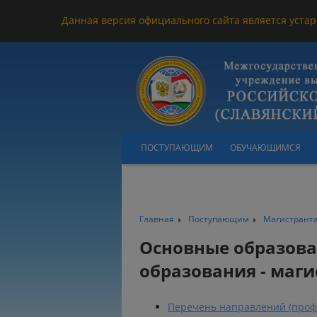
Данная версия официального сайта является устар
ПОСТУПАЮЩИМ
ОБУЧАЮЩИМСЯ
Главная
Поступающим
Магистрант
Основные образов
образования - маги
Перечень направлений (профи