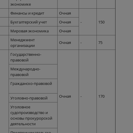
экономике
Финансы и кредит
Очная
Бухгалтерский учет
Очная
-
150
Мировая экономика
Очная
Менеджмент
Очная
-
75
организации
Государственно-
правовой
Международно-
правовой
Гражданско-правовой
Очная
-
170
Уголовно-правовой
Уголовное
судопроизводство и
основы прокурорской
деятельности
Предпринимательско-