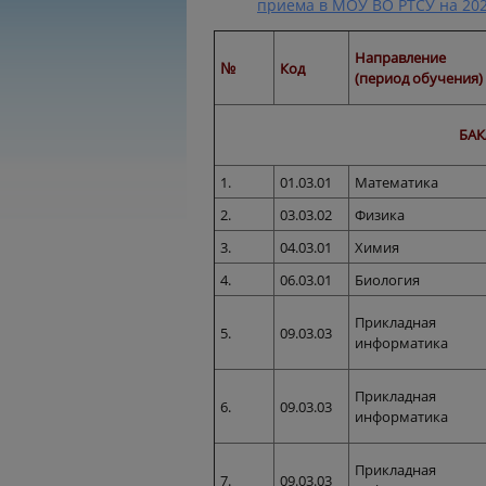
приема в МОУ ВО РТСУ на 202
Направление
№
Код
(период обучения)
БАК
1.
01.03.01
Математика
2.
03.03.02
Физика
3.
04.03.01
Химия
4.
06.03.01
Биология
Прикладная
5.
09.03.03
информатика
Прикладная
6.
09.03.03
информатика
Прикладная
7.
09.03.03