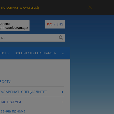
по ссылке www.rtsu.tj
Версия
РУС
/
ENG
для слабовидящих
НОСТЬ
ВОСПИТАТЕЛЬНАЯ РАБОТА
⌂
ВОСТИ
КАЛАВРИАТ, СПЕЦИАЛИТЕТ
ГИСТРАТУРА
авила приёма