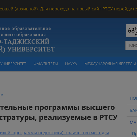
евшей (архивной). Для перехода на новый сайт РТСУ перейдите 
УНИВЕРСИТЕТ
ФАКУЛЬТЕТЫ
НАУКА
МЕЖДУНАРОДНАЯ ДЕЯТЕЛЬ
ам
НО
ательные программы высшего
БА
стратуры, реализуемые в РТСУ
МА
лей, программы подготовки), количество мест для
Пр