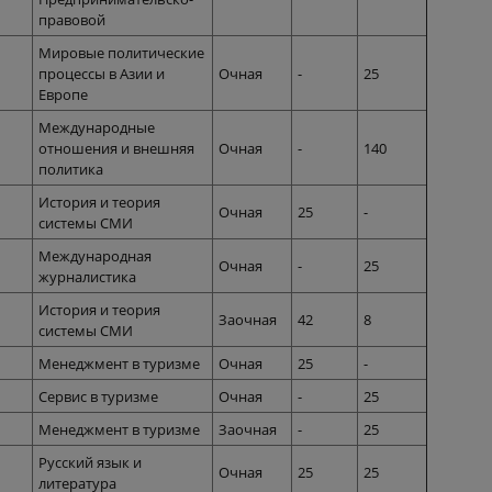
правовой
Мировые политические
процессы в Азии и
Очная
-
25
Европе
Международные
отношения и внешняя
Очная
-
140
политика
История и теория
Очная
25
-
системы СМИ
Международная
Очная
-
25
журналистика
История и теория
Заочная
42
8
системы СМИ
Менеджмент в туризме
Очная
25
-
Сервис в туризме
Очная
-
25
Менеджмент в туризме
Заочная
-
25
Русский язык и
Очная
25
25
литература