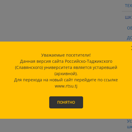
ТЕ
ШК
О
Д
О
Уважаемые посетители!
СТ
Данная версия сайта Российско-Таджикского
Пр
(Славянского) университета является устаревшей
(архивной).
О
Для перехода на новый сайт перейдите по ссылке
www.rtsu.tj
Ме
От
ПОНЯТНО
Во
до
Ус
шк