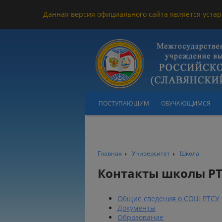
Данная версия официального сайта является устар
ПОСТУПАЮЩИМ
ОБУЧАЮЩИМСЯ
Главная
Университет
Школа
Контакты школы Р
Общие сведения о СОШ РТСУ
Документы
Образование