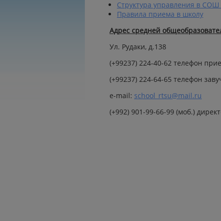
Структура управления в СОШ
Правила приема в школу
Адрес средней общеобразоват
Ул. Рудаки, д.138
(+99237) 224-40-62 телефон при
(+99237) 224-64-65 телефон зав
e-mail:
school_rtsu@mail.ru
(+992) 901-99-66-99 (моб.) дир