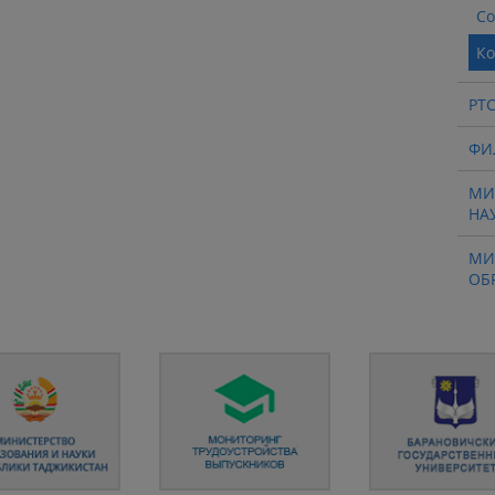
Со
Ко
РТ
ФИ
МИ
НА
МИ
ОБ