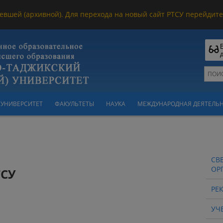
евшей (архивной). Для перехода на новый сайт РТСУ перейдите 
УНИВЕРСИТЕТ
ФАКУЛЬТЕТЫ
НАУКА
МЕЖДУНАРОДНАЯ ДЕЯТЕЛЬ
СВ
ОР
ТСУ
РЕ
УЧ