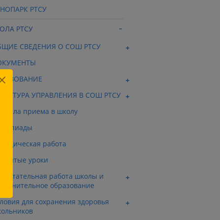
ХНОПАРК РТСУ
ОЛА РТСУ
БЩИЕ СВЕДЕНИЯ О СОШ РТСУ
ОКУМЕНТЫ
БРАЗОВАНИЕ
РУКТУРА УПРАВЛЕНИЯ В СОШ РТСУ
авила приема в школу
лимпиады
тодическая работа
крытые уроки
спитательная работа школы и
полнительное образование
ловия для сохранения здоровья
ольников