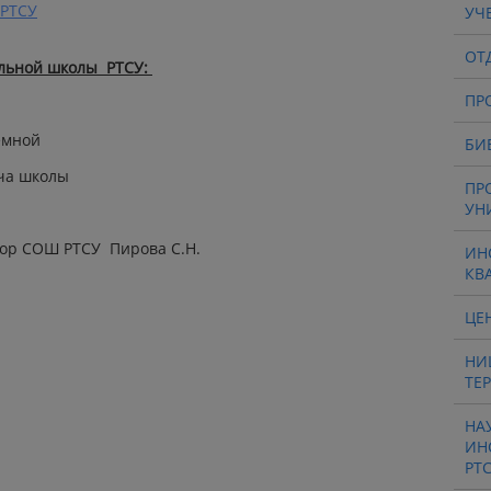
 РТСУ
УЧ
ОТ
ельной школы РТСУ:
ПР
емной
БИ
уча школы
ПР
УН
ектор СОШ РТСУ Пирова С.Н.
ИН
КВ
ЦЕ
НИ
ТЕ
НА
ИН
РТ