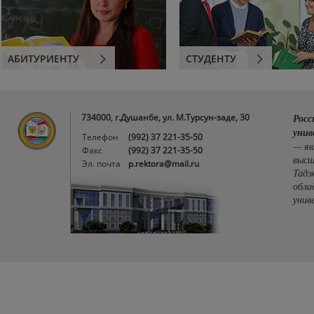
АБИТУРИЕНТУ
СТУДЕНТУ
734000, г.Душанбе, ул. М.Турсун-заде, 30
Росс
унив
Телефон
(992) 37 221-35-50
— яв
Факс
(992) 37 221-35-50
высш
Эл. почта
p.rektora@mail.ru
Тадж
обла
унив