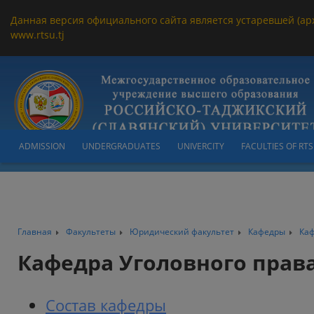
Данная версия официального сайта является устаревшей (ар
www.rtsu.tj
ADMISSION
UNDERGRADUATES
UNIVERCITY
FACULTIES OF RT
Главная
Факультеты
Юридический факультет
Кафедры
Каф
Кафедра Уголовного прав
Состав кафедры