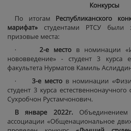
Конкурсы
По итогам
Республиканского ко
марифат
»
студентами РТСУ были з
призовые места:
·
2-е место
в номинации «Из
нововведение» - студент 3 курса е
факультета
Нурматов Камиль Аслидди
·
3-е место
в номинации «Физик
студент 3 курса естественнонаучного 
Сухробчон Рустамчонович.
В январе 2022г.
Объединением
ассоциации «Общенациональное движ
проведен конкурс
«Лучший студен