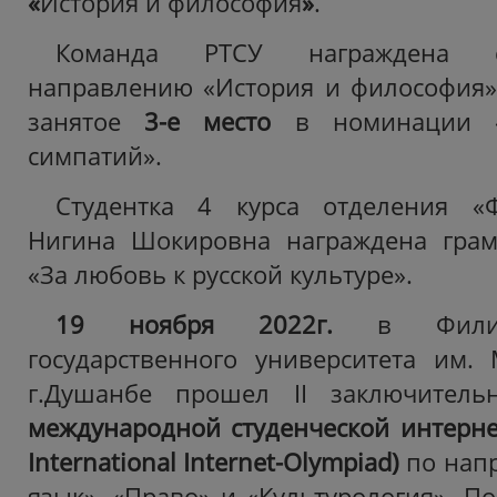
«
История и философия
»
.
Команда РТСУ награждена с
направлению «История и философия»
занятое
3-е место
в номинации «П
симпатий».
Студентка 4 курса отделения «
Нигина Шокировна награждена гра
«За любовь к русской культуре».
19 ноября 2022г.
в Фили
государственного университета им.
г.Душанбе прошел II заключител
международной студенческой интер
International
Internet
-
Olympiad
)
по нап
язык», «Право» и «Культурология».
По