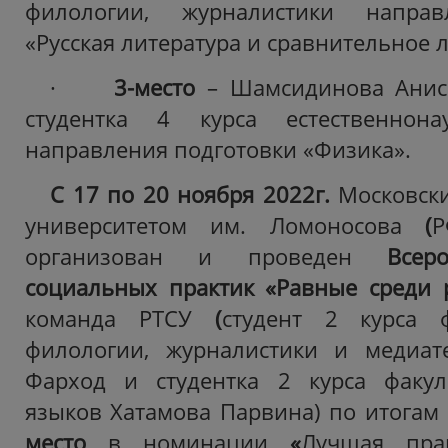
филологии, журналистики направ
«Русская литература и сравнительное 
·
3-место
– Шамсидинова Анис
студентка 4 курса естественнона
направления подготовки «Физика».
С 17 по 20 ноября 2022г.
Московск
университетом им. Ломоносова
(
Р
организован и проведен
Всер
социальных практик «Равные среди 
команда РТСУ
(
студент 2 курса ф
филологии, журналистики и медиат
Фарход и студентка 2 курса факул
языков Хатамова Парвина) по итогам 
место
в номинации
«
Лучшая пра