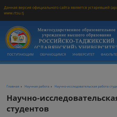
Данная версия официального сайта является устаревшей (ар
www.rtsu.tj
ПОСТУПАЮЩИМ
ОБУЧАЮЩИМСЯ
УНИВЕРСИТЕТ
ФАКУЛЬТ
Главная
Научная работа
Научно-исследовательская работа студ
Научно-исследовательска
студентов