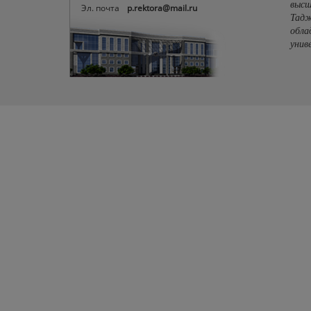
высш
Эл. почта
p.rektora@mail.ru
Тадж
обла
унив