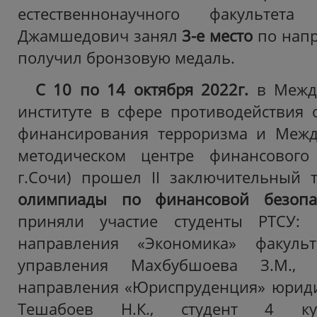
естественнонаучного факультет
Джамшедович занял
3-е место
по нап
получил
бронзовую медаль.
С 10 по 14 октября 2022г.
в Между
институте в сфере противодействия
финансирования терроризма и Межд
методическом центре финансового
г.Сочи) прошел II заключительный
олимпиады по финансовой безопа
приняли участие студенты РТСУ: 
направления «Экономика» факуль
управления Махбубшоева З.М., 
направления «Юриспруденция» юриди
Тешабоев Н.К., студент 4 ку