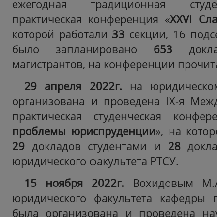
ежегодная традиционная студе
практическая конференция «
XXV
I
Сла
которой работали
33
секции, 16 подс
было запланировано
653
докл
магистрантов, на конференции прочит
29 апреля 2022г.
на юридическом
организована и проведена IX-я Меж
практическая студенческая конфер
проблемы юриспруденции
», на кото
29
докладов студентами и
28
докла
юридического факультета РТСУ.
15 ноября 2022г.
Вохидовым М.А.
юридического факультета кафедры г
была организована и проведена на