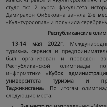
студентка 2 курса факультета ист
Дамирахон Ойбековна заняла
2
-е ме
«Культурология» и получила серебрян
Республиканские оли
13-14 мая 2022г.
Международны
туризма, сервиса и предпринимател
был организован и проведен за
Республиканской олимпиады п
информатике «
Кубок администраци
университета туризма и пред
Таджикистана
».
По итогам олимпиа
следующие места:
·
3-е место
по направлению «Мате