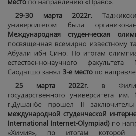
место
по направлению «Право».
29-30 марта 2022г.
Таджикски
университетом была организов
Международная
студенческая олим
посвященная всемирно известному т
Абуали ибн Сино. По итогам олимпиа
естественнонаучного факультета
Саодатшо
занял
3-е место
по направле
25 марта 2022г.
в Филиал
государственного университета им.
г.Душанбе прошел II заключител
международной студенческой интер
International
Internet
-
Olympiad
)
по нап
«Химия», по итогам которой 