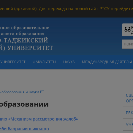
евшей (архивной). Для перехода на новый сайт РТСУ перейдите 
УНИВЕРСИТЕТ
ФАКУЛЬТЕТЫ
НАУКА
МЕЖДУНАРОДНАЯ ДЕЯТЕЛЬ
 образования и науки РТ
СВ
ОР
 образовании
РЕ
нию «Механизм рассмотрения жалоб»
УЧ
иби баррасии шикоятҳо