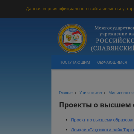
Данная версия официального сайта является устар
ПОСТУПАЮЩИМ
ОБУЧАЮЩИМСЯ
Главная
Университет
Министерство
Проекты о высшем
Проект по высшему образова
Лоиҳаи «Таҳсилоти олӣ» Тарт