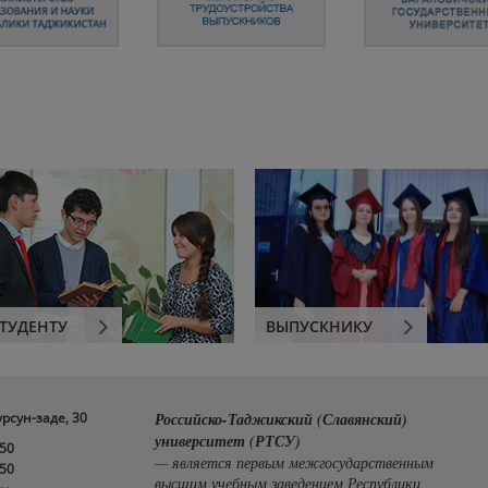
ТУДЕНТУ
ВЫПУСКНИКУ
урсун-заде, 30
Российско-Таджикский (Славянский)
университет (РТСУ)
-50
— является первым межгосударственным
-50
высшим учебным заведением Республики