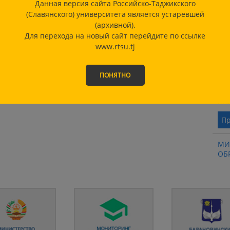
Данная версия сайта Российско-Таджикского
ТЕ
(Славянского) университета является устаревшей
(архивной).
ШК
Для перехода на новый сайт перейдите по ссылке
www.rtsu.tj
РТ
ФИ
ПОНЯТНО
МИ
НА
Пр
МИ
ОБ