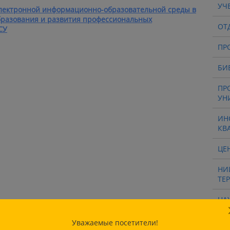
УЧ
лектронной информационно-образовательной среды в
бразования и развития профессиональных
ОТ
СУ
ПР
БИ
ПР
УН
ИН
КВ
ЦЕ
НИ
ТЕ
НА
ИН
РТ
Уважаемые посетители!