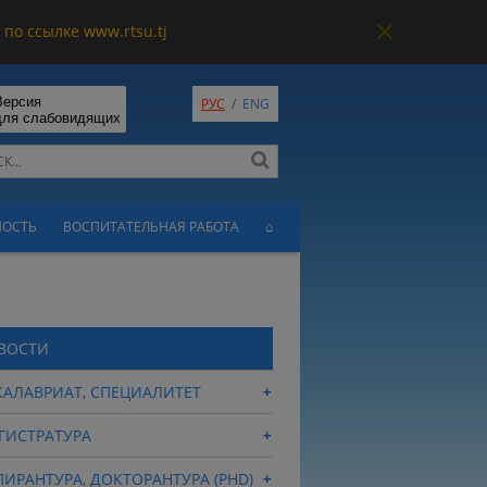
по ссылке www.rtsu.tj
Версия
РУС
/
ENG
для слабовидящих
НОСТЬ
ВОСПИТАТЕЛЬНАЯ РАБОТА
⌂
ВОСТИ
КАЛАВРИАТ, СПЕЦИАЛИТЕТ
ГИСТРАТУРА
ПИРАНТУРА, ДОКТОРАНТУРА (PHD)