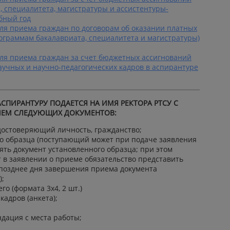
, специалитета, магистратуры и ассистентуры-
бный год
ля приема граждан по договорам об оказании платных
рограммам бакалавриата, специалитета и магистратуры)
для приема граждан за счет бюджетных ассигнований
аучных и научно-педагогических кадров в аспирантуре
АСПИРАНТУРУ ПОДАЕТСЯ НА ИМЯ РЕКТОРА РТСУ С
ЕМ СЛЕДУЮЩИХ ДОКУМЕНТОВ:
удостоверяющий личность, гражданство;
го образца (поступающий может при подаче заявления
ять документ установленного образца; при этом
в заявлении о приеме обязательство представить
 позднее дня завершения приема документа
);
о (формата 3x4, 2 шт.)
кадров (анкета);
дация с места работы;