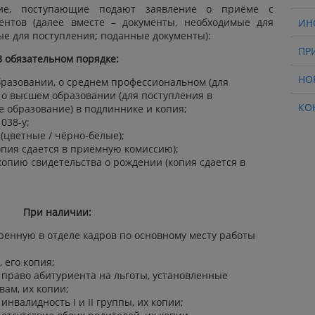
ние, поступающие подают заявление о приёме с
нтов (далее вместе – документы, необходимые для
ИН
ые для поступления; поданные документы):
ПР
В обязательном порядке:
НО
разовании, о среднем профессиональном (для
, о высшем образовании (для поступления в
КО
е образование) в подлиннике и копия;
038-у;
(цветные / чёрно-белые);
опия сдается в приёмную комиссию);
копию свидетельства о рождении (копия сдается в
При наличии:
ренную в отделе кадров по основному месту работы
;
 его копия;
право абитуриента на льготы, установленные
ам, их копии;
валидность I и II группы, их копии;