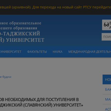
евшей (архивной). Для перехода на новый сайт РТСУ перейдите 
УНИВЕРСИТЕТ
ФАКУЛЬТЕТЫ
НАУКА
МЕЖДУНАРОДНАЯ ДЕЯТЕЛЬ
е будни
НО
БА
ОВ
НЕОБХОДИМЫХ ДЛЯ ПОСТУПЛЕНИЯ В
МА
АДЖИКСКИЙ (СЛАВЯНСКИЙ) УНИВЕРСИТЕТ»
АС