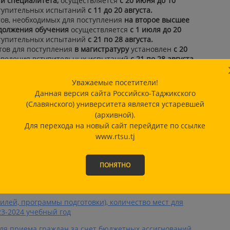
и специалитета,
осуществляется
с 20 июня до 10
ступительных испытаний
с 11 до 20 августа.
ов, необходимых для поступления
на второе высшее
одолжения обучения
осуществляется
с 1 июля до 20
ступительных испытаний
с 21 по 28 августа.
тов для поступления
в магистратуру
установлен
с 20
оведения вступительных испытаний
с 21 по 28 августа.
ов, необходимых для поступления на обучение по
но-педагогических кадров
в аспирантуре
установлен
с
Уважаемые посетители!
проведения вступительных испытаний
с 19 августа до
Данная версия сайта Российско-Таджикского
(Славянского) университета является устаревшей
ов, необходимых для поступления на обучение по
(архивной).
торантуре по специальности (PHD)
установлен
с 1 июля
Для перехода на новый сайт перейдите по ссылке
ния вступительных испытаний
с 19 августа до 30
www.rtsu.tj
О внесении дополнений в Правила приема на обучение
ПОНЯТНО
мам высшего образования
- программам бакалавриата,
рограммам магистратуры в МОУ ВО РТСУ на 2023-2024
лей, программы подготовки), количество мест для
3-2024 учебный год
для приема граждан за счет бюджетных ассигнований