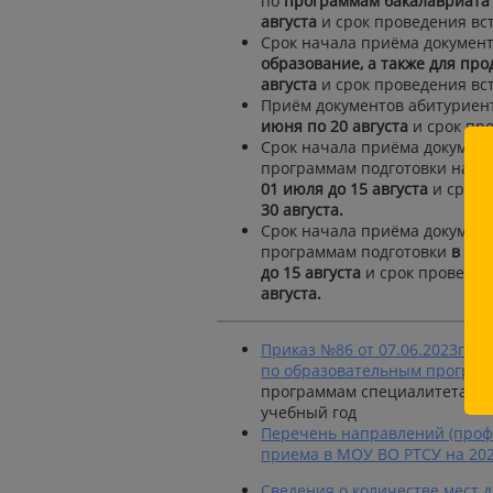
по
программам бакалавриата 
августа
и срок проведения в
Срок начала приёма документ
образование,
а также для пр
августа
и срок проведения в
Приём документов абитуриен
июня по 20 августа
и срок пр
Срок начала приёма документ
программам подготовки науч
01 июля до 15 августа
и срок 
30 августа.
Срок начала приёма документ
программам подготовки
в док
до 15 августа
и срок проведе
августа.
Приказ №86 от 07.06.2023г. 
по образовательным програм
программам специалитета, п
учебный год
Перечень направлений (профи
приема в МОУ ВО РТСУ на 202
Сведения о количестве мест 