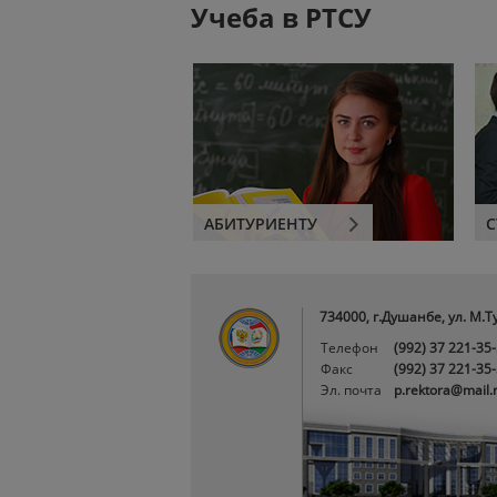
Учеба в РТСУ
АБИТУРИЕНТУ
С
734000, г.Душанбе, ул. М.Т
Телефон
(992) 37 221-35
Факс
(992) 37 221-35
Эл. почта
p.rektora@mail.