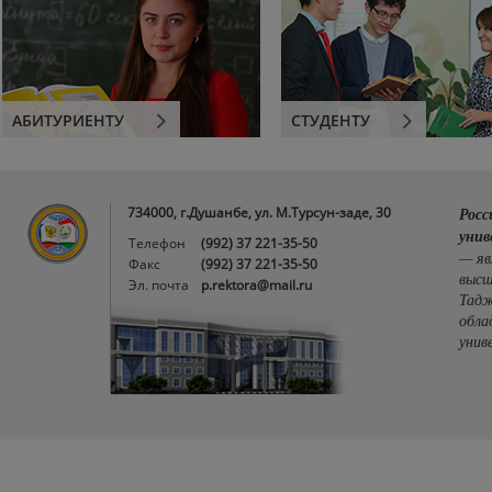
АБИТУРИЕНТУ
СТУДЕНТУ
734000, г.Душанбе, ул. М.Турсун-заде, 30
Росс
унив
Телефон
(992) 37 221-35-50
— яв
Факс
(992) 37 221-35-50
высш
Эл. почта
p.rektora@mail.ru
Тадж
обла
унив