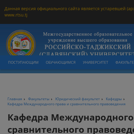
Данная версия официального сайта является устаревшей (ар
www.rtsu.tj
ПОСТУПАЮЩИМ
ОБУЧАЮЩИМСЯ
УНИВЕРСИТЕТ
ФАКУЛЬТ
Главная
Факультеты
Юридический факультет
Кафедры
Кафедра Международного права и сравнительного правоведения
Кафедра Международного
сравнительного правовед